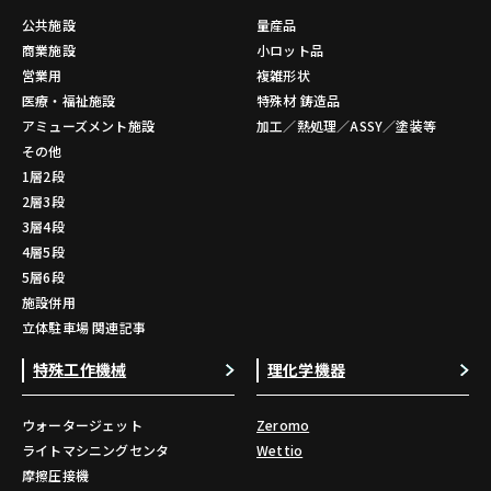
公共施設
量産品
商業施設
小ロット品
営業用
複雑形状
医療・福祉施設
特殊材 鋳造品
アミューズメント施設
加工／熱処理／ASSY／塗装等
その他
1層2段
2層3段
3層4段
4層5段
5層6段
施設併用
立体駐車場 関連記事
特殊工作機械
理化学機器
ウォータージェット
Zeromo
ライトマシニングセンタ
Wettio
摩擦圧接機