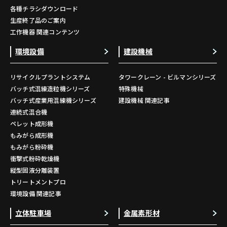
各種チラシダウンロード
生産終了品のご案内
工作機器 関連コンテンツ
環境設備
建設機械
リサイクルプラントシステム
タワークレーン - ビルマンシリーズ
バッチ式混練造粒機シリーズ
特殊機械
バッチ式産業用混練機シリーズ
建設機械 関連記事
連続式混合機
ペレット成形機
もみがら成形機
もみがら粉砕機
衝撃式粉砕乾燥機
縦型固液分離装置
トリートメントプロ
環境設備 関連記事
立体駐車場
金属素形材