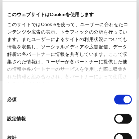
立体駐車場
このウェブサイトはCookieを使用します
このサイトではCookieを使って、ユーザーに合わせたコ
金属素形材
ンテンツや広告の表示、トラフィックの分析を行ってい
ます。またユーザーによるサイトの利用状況についても
特殊工作機械
情報を収集し、ソーシャルメディアや広告配信、データ
解析の各パートナーに情報を共有しています。ここで収
集された情報は、ユーザーが各パートナーに提供した他
理化学機器
の情報や各パートナーのサービスを使用した際に収集さ
れた情報と組み合わされ、各パートナーによって使用さ
れることがあります。
同
必須
意
の
製品を検索する
選
設定情報
SEARCH
択
統計