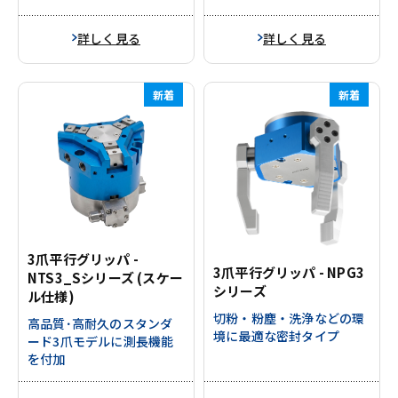
詳しく見る
詳しく見る
新着
新着
3爪平行グリッパ -
3爪平行グリッパ - NPG3
NTS3_Sシリーズ (スケー
シリーズ
ル仕様)
切粉・粉塵・洗浄などの環
高品質･高耐久のスタンダ
境に最適な密封タイプ
ード3爪モデルに測長機能
を付加