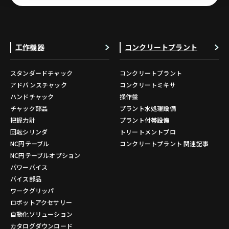
工作機器
コンクリートプラント
スタンダードチャック
コンクリートプラント
アドバンスチャック
コンクリートミキサ
ハンドチャック
操作盤
チャック部品
プラント水処理設備
把握力計
プラント付帯設備
回転シリンダ
トリートメントプロ
NC円テーブル
コンクリートプラント 関連記事
NC円テーブルオプション
パワーバイス
バイス部品
ワークグリッパ
ロボットアクセサリー
自動化ソリューション
カタログダウンロード