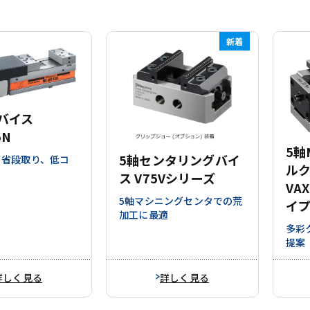
新着
バイス
5N
5軸
5軸センタリングバイ
て省段取り、低コ
ル
ス V75Vシリーズ
VA
5軸マシニングセンタでの荒
イ
加工に最適
多彩
提案
詳しく見る
詳しく見る