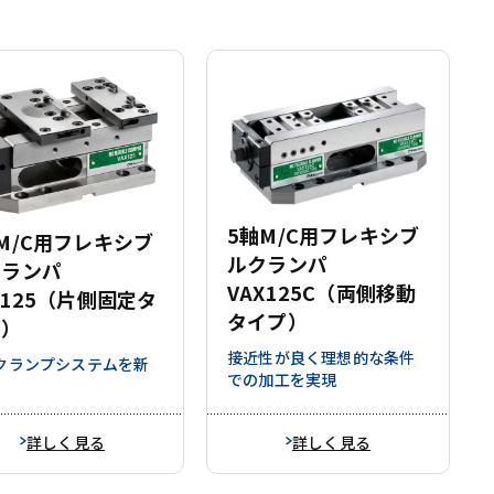
5軸M/C用フレキシブ
M/C用フレキシブ
ルクランパ
クランパ
VAX125C（両側移動
X125（片側固定タ
タイプ）
プ）
接近性が良く理想的な条件
クランプシステムを新
での加工を実現
詳しく見る
詳しく見る