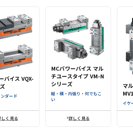
MCパワーバイス マル
チユースタイプ VM-N
ーバイス VQX-
シリーズ
マ
ズ
MV
縦・横・内張り・何でもこ
タンダード
い
イケ
詳しく見る
詳しく見る