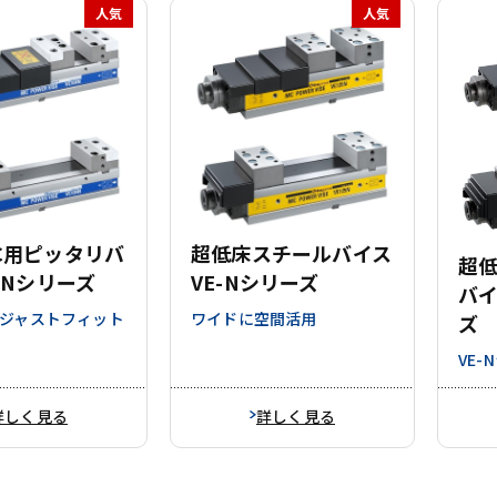
人気
人気
C用ピッタリバ
超低床スチールバイス
超
C-Nシリーズ
VE-Nシリーズ
バイ
にジャストフィット
ワイドに空間活用
ズ
VE
詳しく見る
詳しく見る