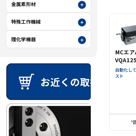
金属素形材
特殊工作機械
理化学機器
MCエア
VQA12
自動化し
スト