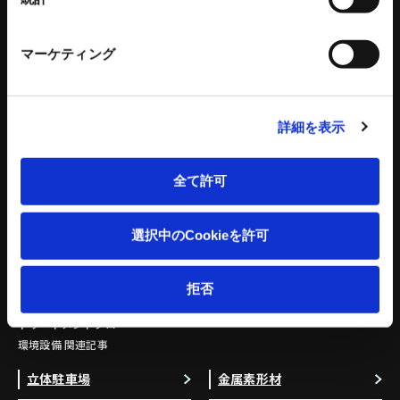
各種チラシダウンロード
生産終了品のご案内
マーケティング
工作機器 関連コンテンツ
環境設備
建設機械
詳細を表示
リサイクルプラントシステム
タワークレーン - ビルマンシリーズ
バッチ式混練造粒機シリーズ
特殊機械
バッチ式産業用混練機シリーズ
建設機械 関連記事
全て許可
連続式混合機
ペレット成形機
選択中のCookieを許可
もみがら成形機
もみがら粉砕機
衝撃式粉砕乾燥機
拒否
縦型固液分離装置
トリートメントプロ
環境設備 関連記事
立体駐車場
金属素形材