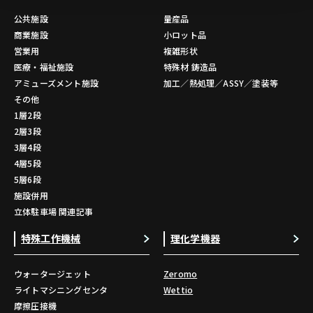
公共施設
量産品
商業施設
小ロット品
営業用
複雑形状
医療・福祉施設
特殊材 鋳造品
アミューズメント施設
加工／熱処理／ASSY／塗装等
その他
1層2段
2層3段
3層4段
4層5段
5層6段
施設併用
立体駐車場 関連記事
特殊工作機械
理化学機器
ウォータージェット
Zeromo
ライトマシニングセンタ
Wettio
摩擦圧接機