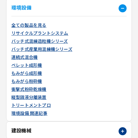
環境設備
全ての製品を見る
リサイクルプラントシステム
バッチ式混練造粒機シリーズ
バッチ式産業用混練機シリーズ
連続式混合機
ペレット成形機
もみがら成形機
もみがら粉砕機
衝撃式粉砕乾燥機
縦型固液分離装置
トリートメントプロ
環境設備 関連記事
建設機械