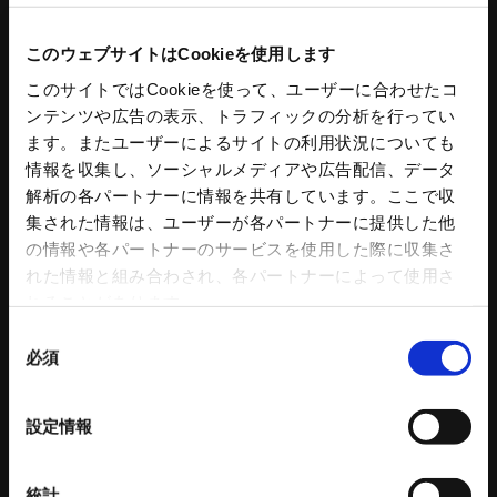
このウェブサイトはCookieを使用します
このサイトではCookieを使って、ユーザーに合わせたコ
工作機器
コンクリートプラント
ンテンツや広告の表示、トラフィックの分析を行ってい
ます。またユーザーによるサイトの利用状況についても
スタンダードチャック
コンクリートプラント
情報を収集し、ソーシャルメディアや広告配信、データ
アドバンスチャック
コンクリートミキサ
解析の各パートナーに情報を共有しています。ここで収
ハンドチャック
操作盤
集された情報は、ユーザーが各パートナーに提供した他
チャック部品
プラント水処理設備
の情報や各パートナーのサービスを使用した際に収集さ
把握力計
プラント付帯設備
れた情報と組み合わされ、各パートナーによって使用さ
回転シリンダ
トリートメントプロ
れることがあります。
NC円テーブル
コンクリートプラント 関連記事
同
NC円テーブルオプション
必須
意
パワーバイス
の
バイス部品
選
ワークグリッパ
設定情報
択
ロボットアクセサリー
自動化ソリューション
カタログダウンロード
統計