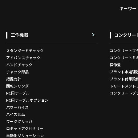
キーワー
工作機器
コンクリー
スタンダードチャック
コンクリートプ
アドバンスチャック
コンクリートミ
ハンドチャック
操作盤
チャック部品
プラント水処理
把握力計
プラント付帯設
回転シリンダ
トリートメント
NC円テーブル
コンクリートプ
NC円テーブルオプション
パワーバイス
バイス部品
ワークグリッパ
ロボットアクセサリー
自動化ソリューション