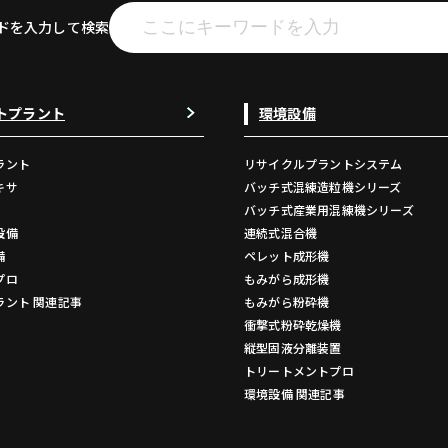
ドを入力して検索
トプラント
環境設備
ラント
リサイクルプラントシステム
キサ
バッチ式混練造粒機シリーズ
バッチ式産業用混練機シリーズ
設備
連続式混合機
備
ペレット成形機
プロ
もみがら成形機
ラント 関連記事
もみがら粉砕機
衝撃式粉砕乾燥機
縦型固液分離装置
トリートメントプロ
環境設備 関連記事