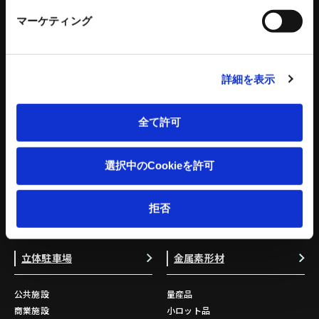
工作機器 関連コンテンツ
マーケティング
環境設備
建設機械
リサイクルプラントシステム
タワークレーン - ビルマンシリーズ
詳細を表示
バッチ式混練造粒機シリーズ
特殊機械
バッチ式産業用混練機シリーズ
建設機械 関連記事
連続式混合機
全て許可
ペレット成形機
もみがら成形機
もみがら粉砕機
選択中のCookieを許可
衝撃式粉砕乾燥機
縦型固液分離装置
拒否
トリートメントプロ
環境設備 関連記事
立体駐車場
金属素形材
公共施設
量産品
商業施設
小ロット品