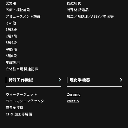
営業用
複雑形状
医療・福祉施設
特殊材 鋳造品
アミューズメント施設
加工／熱処理／ASSY／塗装等
その他
1層2段
2層3段
3層4段
4層5段
5層6段
施設併用
立体駐車場 関連記事
特殊工作機械
理化学機器
ウォータージェット
Zeromo
ライトマシニングセンタ
Wettio
摩擦圧接機
CFRP加工専用機