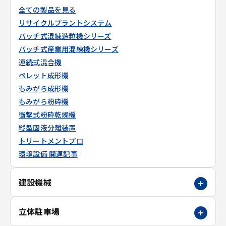
全ての製品を見る
リサイクルプラントシステム
バッチ式混練造粒機シリーズ
バッチ式産業用混練機シリーズ
連続式混合機
ペレット成形機
もみがら成形機
もみがら粉砕機
衝撃式粉砕乾燥機
縦型固液分離装置
トリートメントプロ
環境設備 関連記事
建設機械
立体駐車場