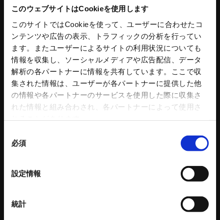
このウェブサイトはCookieを使用します
工作機器
コンクリートプラント
このサイトではCookieを使って、ユーザーに合わせたコ
ンテンツや広告の表示、トラフィックの分析を行ってい
スタンダードチャック
コンクリートプラント
ます。またユーザーによるサイトの利用状況についても
アドバンスチャック
コンクリートミキサ
情報を収集し、ソーシャルメディアや広告配信、データ
ハンドチャック
操作盤
解析の各パートナーに情報を共有しています。ここで収
チャック部品
プラント水処理設備
集された情報は、ユーザーが各パートナーに提供した他
把握力計
プラント付帯設備
の情報や各パートナーのサービスを使用した際に収集さ
回転シリンダ
トリートメントプロ
れた情報と組み合わされ、各パートナーによって使用さ
NC円テーブル
コンクリートプラント 関連記事
れることがあります。
NC円テーブルオプション
パワーバイス
同
必須
バイス部品
意
ワークグリッパ
の
ロボットアクセサリー
選
設定情報
自動化ソリューション
択
カタログダウンロード
各種チラシダウンロード
統計
生産終了品のご案内