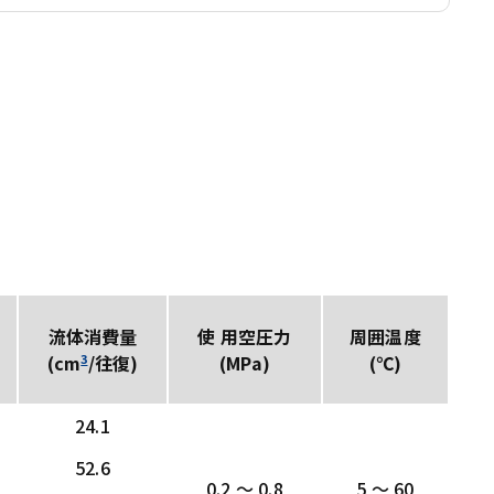
流体消費量
使 用空圧力
周囲温度
3
(MPa)
(℃)
(cm
/往復)
24.1
52.6
0.2 ～ 0.8
5 ～ 60