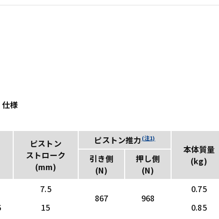
 仕様
(注1)
ピストン推力
ピストン
本体質量
ストローク
引き側
押し側
(kg)
(mm)
(N)
(N)
7.5
0.75
867
968
6
15
0.85