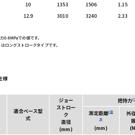
10
1353
1506
1.15
12.9
3010
3240
2.33
圧力0.6MPaでの値です。
L06 はロングストロークタイプです。
仕様
ジョー
(
把持力
ストロー
適合ベース型
(注
測定距離
外
ク
式
2)
直径
(mm)
(N
(mm)