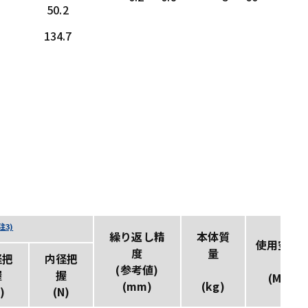
50.2
134.7
注3)
繰り返し精
本体質
使用空圧
度
量
径把
内径把
(参考値)
握
握
(MPa)
(mm)
(kg)
)
(N)