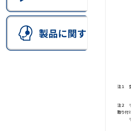
注１ 
注２ 
取り付
リード