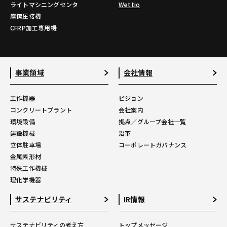
ライトマシニングセンタ
Wettio
摩擦圧接機
CFRP加工専用機
事業領域
会社情報
工作機器
ビジョン
コンクリートプラント
会社案内
環境設備
拠点／グループ会社一覧
建設機械
沿革
立体駐車場
コーポレートガバナンス
金属素形材
特殊工作機械
理化学機器
サステナビリティ
IR情報
サステナビリティの考え方
トップメッセージ