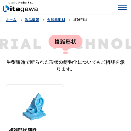
ものづくりを未来する。
ホーム
製品情報
金属素形材
複雑形状
RIAL TECHN
複雑形状
生型鋳造で断られた形状の鋳物化についてもご相談を承
ります。
複雑形状 鋳鉄