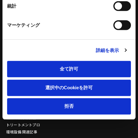
自動化ソリューション
統計
カタログダウンロード
各種チラシダウンロード
マーケティング
生産終了品のご案内
工作機器 関連コンテンツ
環境設備
建設機械
詳細を表示
リサイクルプラントシステム
タワークレーン - ビルマンシリーズ
バッチ式混練造粒機シリーズ
特殊機械
全て許可
バッチ式産業用混練機シリーズ
建設機械 関連記事
連続式混合機
選択中のCookieを許可
ペレット成形機
もみがら成形機
もみがら粉砕機
拒否
衝撃式粉砕乾燥機
縦型固液分離装置
トリートメントプロ
環境設備 関連記事