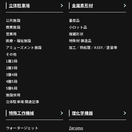
立体駐車場
金属素形材
公共施設
量産品
商業施設
小ロット品
営業用
複雑形状
医療・福祉施設
特殊材 鋳造品
アミューズメント施設
加工／熱処理／ASSY／塗装等
その他
1層2段
2層3段
3層4段
4層5段
5層6段
施設併用
立体駐車場 関連記事
特殊工作機械
理化学機器
ウォータージェット
Zeromo