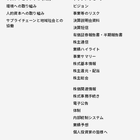
環境への取り組み
ビジョン
人的資本への取り組み
事業等のリスク
サプライチェーンと地域社会との
決算説明会資料
協働
決算短信
有価証券報告書・半期報告書
株主通信
業績ハイライト
事業サマリー
株式基本情報
株主還元・配当
株主総会
株価関連情報
株式事務手続き
電子公告
体制
内部統制システム
業績予想
個人投資家の皆様へ