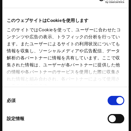
キーワードを入力して検索
このウェブサイトはCookieを使用します
このサイトではCookieを使って、ユーザーに合わせたコ
ンテンツや広告の表示、トラフィックの分析を行ってい
工作機器
コンクリートプラント
ます。またユーザーによるサイトの利用状況についても
情報を収集し、ソーシャルメディアや広告配信、データ
スタンダードチャック
コンクリートプラント
解析の各パートナーに情報を共有しています。ここで収
アドバンスチャック
コンクリートミキサ
集された情報は、ユーザーが各パートナーに提供した他
ハンドチャック
操作盤
の情報や各パートナーのサービスを使用した際に収集さ
チャック部品
プラント水処理設備
れた情報と組み合わされ、各パートナーによって使用さ
把握力計
プラント付帯設備
れることがあります。
回転シリンダ
トリートメントプロ
同
NC円テーブル
コンクリートプラント 関連記事
必須
意
NC円テーブルオプション
の
パワーバイス
選
バイス部品
設定情報
ワークグリッパ
択
ロボットアクセサリー