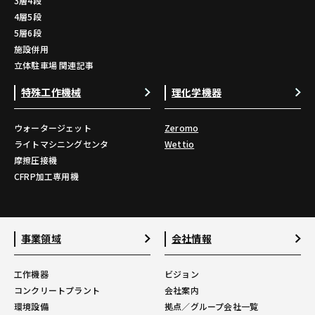
3層4段
4層5段
5層6段
施設併用
立体駐車場 関連記事
特殊工作機械
理化学機器
ウォータージェット
Zeromo
ライトマシニングセンタ
Wettio
摩擦圧接機
CFRP加工専用機
事業領域
会社情報
工作機器
ビジョン
コンクリートプラント
会社案内
環境設備
拠点／グループ会社一覧