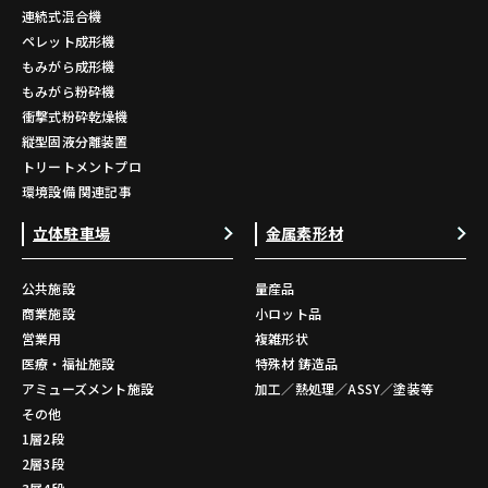
連続式混合機
ペレット成形機
もみがら成形機
もみがら粉砕機
衝撃式粉砕乾燥機
縦型固液分離装置
トリートメントプロ
環境設備 関連記事
立体駐車場
金属素形材
公共施設
量産品
商業施設
小ロット品
営業用
複雑形状
医療・福祉施設
特殊材 鋳造品
アミューズメント施設
加工／熱処理／ASSY／塗装等
その他
1層2段
2層3段