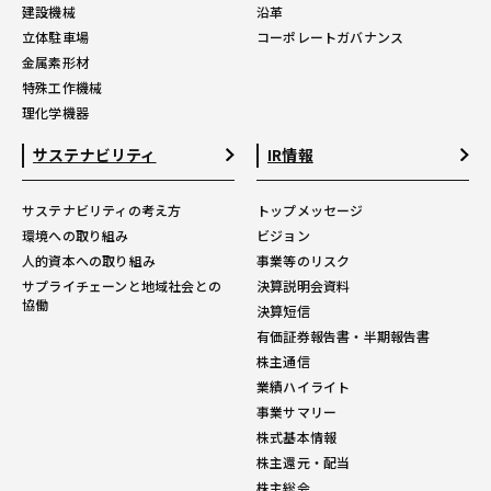
建設機械
沿革
立体駐車場
コーポレートガバナンス
金属素形材
特殊工作機械
理化学機器
サステナビリティ
IR情報
サステナビリティの考え方
トップメッセージ
環境への取り組み
ビジョン
人的資本への取り組み
事業等のリスク
サプライチェーンと地域社会との
決算説明会資料
協働
決算短信
有価証券報告書・半期報告書
株主通信
業績ハイライト
事業サマリー
株式基本情報
株主還元・配当
株主総会