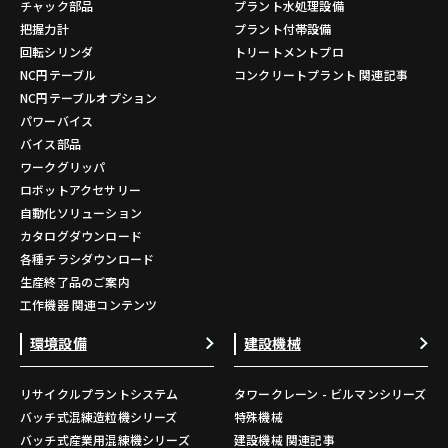
チャック部品
プラント水処理設備
把握力計
プラント付帯設備
回転シリンダ
トリートメントプロ
NC円テーブル
コンクリートプラント 関連記事
NC円テーブルオプション
パワーバイス
バイス部品
ワークグリッパ
ロボットアクセサリー
自動化ソリューション
カタログダウンロード
各種チラシダウンロード
生産終了品のご案内
工作機器 関連コンテンツ
環境設備
建設機械
リサイクルプラントシステム
タワークレーン - ビルマンシリーズ
バッチ式混練造粒機シリーズ
特殊機械
バッチ式産業用混練機シリーズ
建設機械 関連記事