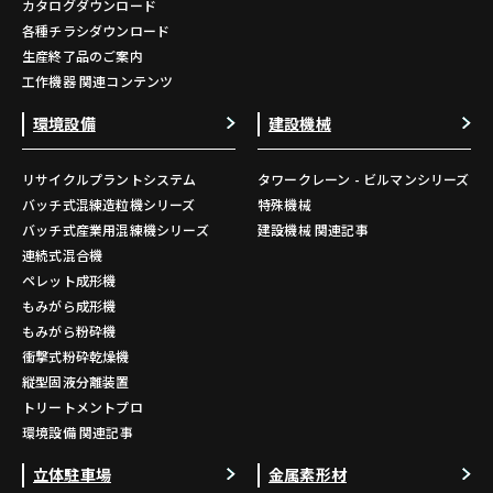
カタログダウンロード
各種チラシダウンロード
生産終了品のご案内
工作機器 関連コンテンツ
環境設備
建設機械
リサイクルプラントシステム
タワークレーン - ビルマンシリーズ
バッチ式混練造粒機シリーズ
特殊機械
バッチ式産業用混練機シリーズ
建設機械 関連記事
連続式混合機
ペレット成形機
もみがら成形機
もみがら粉砕機
衝撃式粉砕乾燥機
縦型固液分離装置
トリートメントプロ
環境設備 関連記事
立体駐車場
金属素形材