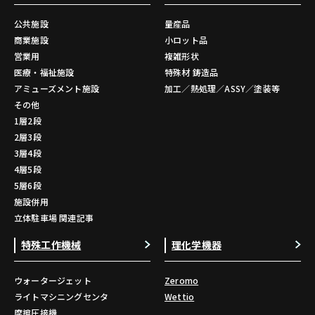
公共施設
量産品
商業施設
小ロット品
営業用
複雑形状
医療・福祉施設
特殊材 鋳造品
アミューズメント施設
加工／熱処理／ASSY／塗装等
その他
1層2段
2層3段
3層4段
4層5段
5層6段
施設併用
立体駐車場 関連記事
特殊工作機械
理化学機器
ウォータージェット
Zeromo
ライトマシニングセンタ
Wettio
摩擦圧接機