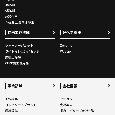
4層5段
5層6段
施設併用
立体駐車場 関連記事
特殊工作機械
理化学機器
ウォータージェット
Zeromo
ライトマシニングセンタ
Wettio
摩擦圧接機
CFRP加工専用機
事業領域
会社情報
工作機器
ビジョン
コンクリートプラント
会社案内
環境設備
拠点／グループ会社一覧