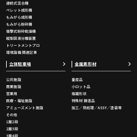
連続式混合機
ペレット成形機
もみがら成形機
もみがら粉砕機
衝撃式粉砕乾燥機
縦型固液分離装置
トリートメントプロ
環境設備 関連記事
立体駐車場
金属素形材
公共施設
量産品
商業施設
小ロット品
営業用
複雑形状
医療・福祉施設
特殊材 鋳造品
アミューズメント施設
加工／熱処理／ASSY／塗装等
その他
1層2段
2層3段
3層4段