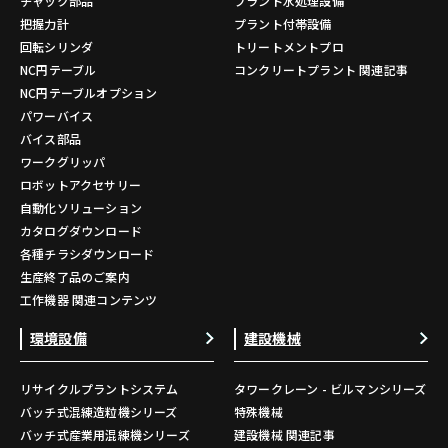
チャック部品
プラント水処理設備
把握力計
プラント付帯設備
回転シリンダ
トリートメントプロ
NC円テーブル
コンクリートプラント 関連記事
NC円テーブルオプション
パワーバイス
バイス部品
ワークグリッパ
ロボットアクセサリー
自動化ソリューション
カタログダウンロード
各種チラシダウンロード
生産終了品のご案内
工作機器 関連コンテンツ
環境設備
建設機械
リサイクルプラントシステム
タワークレーン - ビルマンシリーズ
バッチ式混練造粒機シリーズ
特殊機械
バッチ式産業用混練機シリーズ
建設機械 関連記事