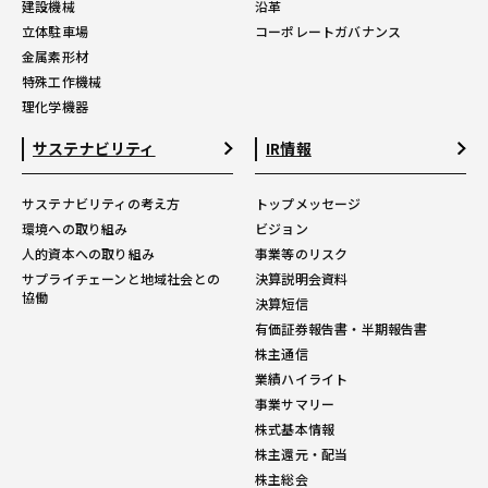
建設機械
沿革
立体駐車場
コーポレートガバナンス
金属素形材
特殊工作機械
理化学機器
サステナビリティ
IR情報
サステナビリティの考え方
トップメッセージ
環境への取り組み
ビジョン
人的資本への取り組み
事業等のリスク
サプライチェーンと地域社会との
決算説明会資料
協働
決算短信
有価証券報告書・半期報告書
株主通信
業績ハイライト
事業サマリー
株式基本情報
株主還元・配当
株主総会