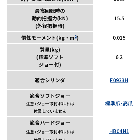
最高回転時の
動的把握力(kN)
15.5
(外径把握時)
2
0.015
慣性モーメント(kg・m
)
質量(kg)
(標準ソフト
6.2
ジョー付)
適合シリンダ
F0933H
適合ソフトジョー
標準爪･高爪
注意) ジョー取付ボルトは
付属していません
適合ハードジョー
HB04N1
注意) ジョー取付ボルトは