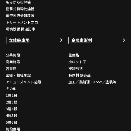
もみがら粉砕機
衝撃式粉砕乾燥機
縦型固液分離装置
トリートメントプロ
環境設備 関連記事
立体駐車場
金属素形材
公共施設
量産品
商業施設
小ロット品
営業用
複雑形状
医療・福祉施設
特殊材 鋳造品
アミューズメント施設
加工／熱処理／ASSY／塗装等
その他
1層2段
2層3段
3層4段
4層5段
5層6段
施設併用