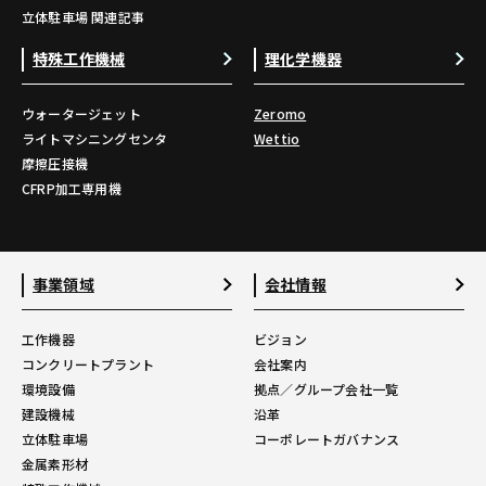
立体駐車場 関連記事
特殊工作機械
理化学機器
ウォータージェット
Zeromo
ライトマシニングセンタ
Wettio
摩擦圧接機
CFRP加工専用機
事業領域
会社情報
工作機器
ビジョン
コンクリートプラント
会社案内
環境設備
拠点／グループ会社一覧
建設機械
沿革
立体駐車場
コーポレートガバナンス
金属素形材