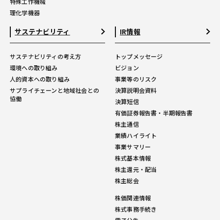
特殊工作機械
理化学機器
サステナビリティ
IR情報
サステナビリティの考え方
トップメッセージ
環境への取り組み
ビジョン
人的資本への取り組み
事業等のリスク
サプライチェーンと地域社会との
決算説明会資料
協働
決算短信
有価証券報告書・半期報告書
株主通信
業績ハイライト
事業サマリー
株式基本情報
株主還元・配当
株主総会
株価関連情報
株式事務手続き