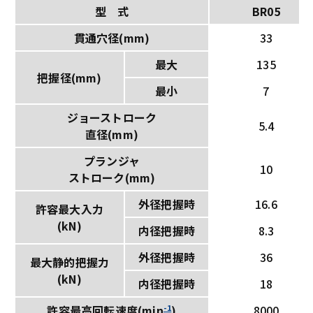
型 式
BR05
貫通穴径(mm)
33
最大
135
把握径(mm)
最小
7
ジョーストローク
5.4
直径(mm)
プランジャ
10
ストローク(mm)
外径把握時
16.6
許容最大入力
(kN)
内径把握時
8.3
外径把握時
36
最大静的把握力
(kN)
内径把握時
18
-1
8000
許容最高回転速度(min
)