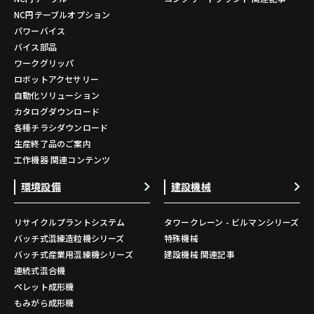
NC円テーブルオプション
パワーバイス
バイス部品
ワークグリッパ
ロボットアクセサリー
自動化ソリューション
カタログダウンロード
各種チラシダウンロード
生産終了品のご案内
工作機器 関連コンテンツ
環境設備
建設機械
リサイクルプラントシステム
タワークレーン - ビルマンシリーズ
バッチ式混練造粒機シリーズ
特殊機械
バッチ式産業用混練機シリーズ
建設機械 関連記事
連続式混合機
ペレット成形機
もみがら成形機