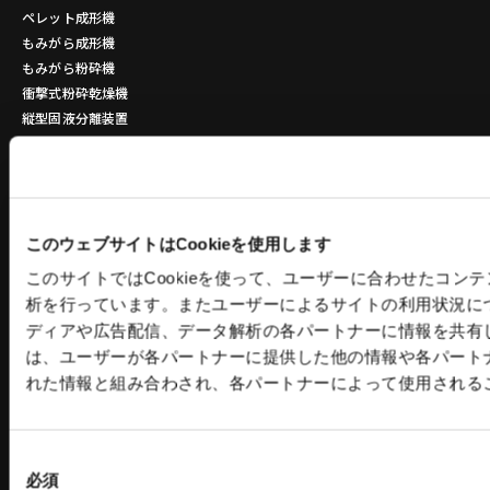
ペレット成形機
もみがら成形機
もみがら粉砕機
衝撃式粉砕乾燥機
縦型固液分離装置
トリートメントプロ
環境設備 関連記事
立体駐車場
金属素形材
このウェブサイトはCookieを使用します
公共施設
量産品
このサイトではCookieを使って、ユーザーに合わせたコン
商業施設
小ロット品
析を行っています。またユーザーによるサイトの利用状況に
営業用
複雑形状
ディアや広告配信、データ解析の各パートナーに情報を共有
医療・福祉施設
特殊材 鋳造品
は、ユーザーが各パートナーに提供した他の情報や各パート
アミューズメント施設
加工／熱処理／ASSY／塗装等
れた情報と組み合わされ、各パートナーによって使用される
その他
1層2段
2層3段
同
3層4段
必須
意