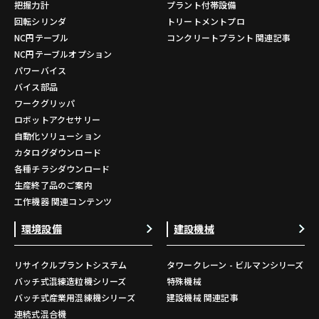
把握力計
プラント付帯設備
回転シリンダ
トリートメントプロ
NC円テーブル
コンクリートプラント 関連記事
NC円テーブルオプション
パワーバイス
バイス部品
ワークグリッパ
ロボットアクセサリー
自動化ソリューション
カタログダウンロード
各種チラシダウンロード
生産終了品のご案内
工作機器 関連コンテンツ
環境設備
建設機械
リサイクルプラントシステム
タワークレーン - ビルマンシリーズ
バッチ式混練造粒機シリーズ
特殊機械
バッチ式産業用混練機シリーズ
建設機械 関連記事
連続式混合機