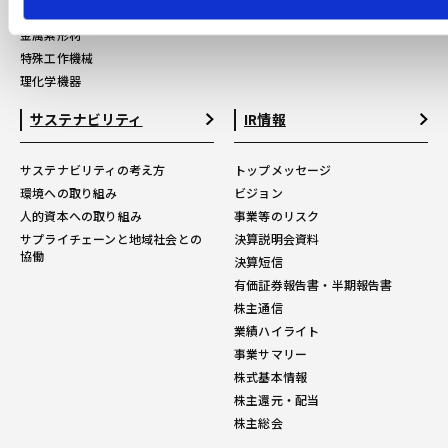
立体駐車場
コーポレートガバナンス
金属素形材
特殊工作機械
理化学機器
サステナビリティ
IR情報
サステナビリティの考え方
トップメッセージ
環境への取り組み
ビジョン
人的資本への取り組み
事業等のリスク
サプライチェーンと地域社会との
決算説明会資料
協働
決算短信
有価証券報告書・半期報告書
株主通信
業績ハイライト
事業サマリー
株式基本情報
株主還元・配当
株主総会