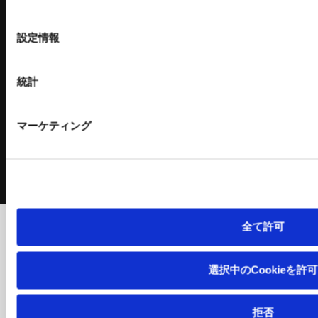
4層5段
の
5層6段
選
施設併用
設定情報
択
立体駐車場 関連記事
特殊工作機械
理化学機器
統計
ウォータージェット
Zeromo
マーケティング
ライトマシニングセンタ
Wettio
摩擦圧接機
CFRP加工専用機
事業領域
会社情報
全て許可
工作機器
ビジョン
選択中のCookieを許可
コンクリートプラント
会社案内
環境設備
拠点／グループ会社一覧
建設機械
沿革
拒否