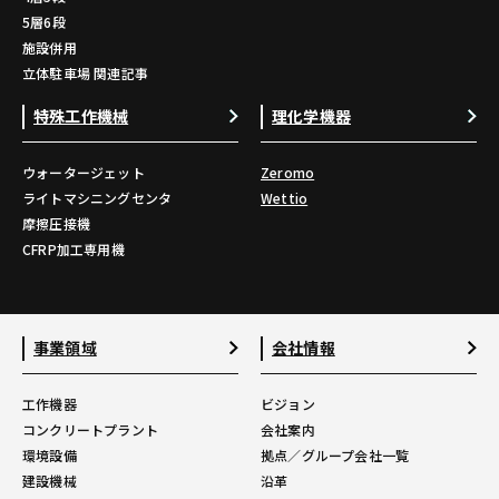
5層6段
施設併用
立体駐車場 関連記事
特殊工作機械
理化学機器
ウォータージェット
Zeromo
ライトマシニングセンタ
Wettio
摩擦圧接機
CFRP加工専用機
事業領域
会社情報
工作機器
ビジョン
コンクリートプラント
会社案内
環境設備
拠点／グループ会社一覧
建設機械
沿革