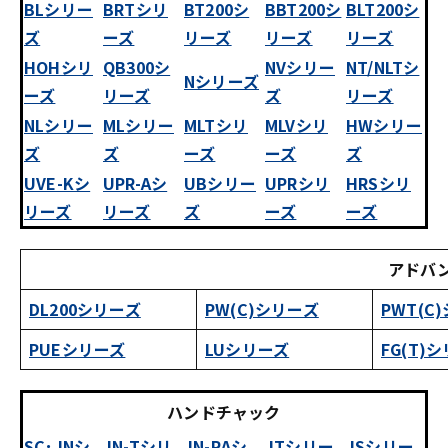
BLシリー
BRTシリ
BT200シ
BBT200シ
BLT200シ
ズ
ーズ
リーズ
リーズ
リーズ
HOHシリ
QB300シ
NVシリー
NT/NLTシ
Nシリーズ
ーズ
リーズ
ズ
リーズ
NLシリー
MLシリー
MLTシリ
MLVシリ
HWシリー
ズ
ズ
ーズ
ーズ
ズ
UVE-Kシ
UPR-Aシ
UBシリー
UPRシリ
HRSシリ
リーズ
リーズ
ズ
ーズ
ーズ
アドバ
DL200シリーズ
PW(C)シリーズ
PWT(C
PUEシリーズ
LUシリーズ
FG(T)
ハンドチャック
SC･JNシ
JN-Tシリ
JN-RAシ
JTシリー
JSシリー