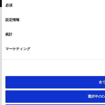
Copyright 2025 Kitagawa Corporation. All Rights Reserved.
同
必須
意
の
選
設定情報
択
統計
マーケティング
全
選択中のCo