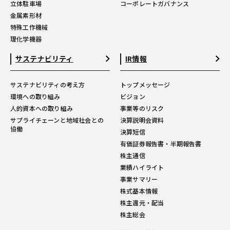
立体駐車場
コーポレートガバナンス
金属素形材
特殊工作機械
理化学機器
サステナビリティ
IR情報
サステナビリティの考え方
トップメッセージ
環境への取り組み
ビジョン
人的資本への取り組み
事業等のリスク
サプライチェーンと地域社会との
決算説明会資料
協働
決算短信
有価証券報告書・半期報告書
株主通信
業績ハイライト
事業サマリー
株式基本情報
株主還元・配当
株主総会