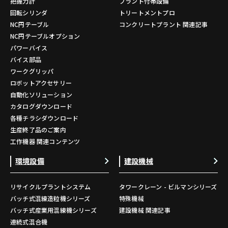
把握力計
プラント付帯設備
回転シリンダ
トリートメントプロ
NC円テーブル
コンクリートプラント 関連記事
NC円テーブルオプション
パワーバイス
バイス部品
ワークグリッパ
ロボットアクセサリー
自動化ソリューション
カタログダウンロード
各種チラシダウンロード
生産終了品のご案内
工作機器 関連コンテンツ
環境設備
建設機械
リサイクルプラントシステム
タワークレーン - ビルマンシリーズ
バッチ式混練造粒機シリーズ
特殊機械
バッチ式産業用混練機シリーズ
建設機械 関連記事
連続式混合機