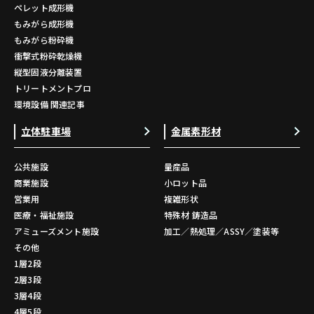
ペレット成形機
もみがら成形機
もみがら粉砕機
衝撃式粉砕乾燥機
縦型固液分離装置
トリートメントプロ
環境設備 関連記事
立体駐車場
金属素形材
公共施設
量産品
商業施設
小ロット品
営業用
複雑形状
医療・福祉施設
特殊材 鋳造品
アミューズメント施設
加工／熱処理／ASSY／塗装等
その他
1層2段
2層3段
3層4段
4層5段