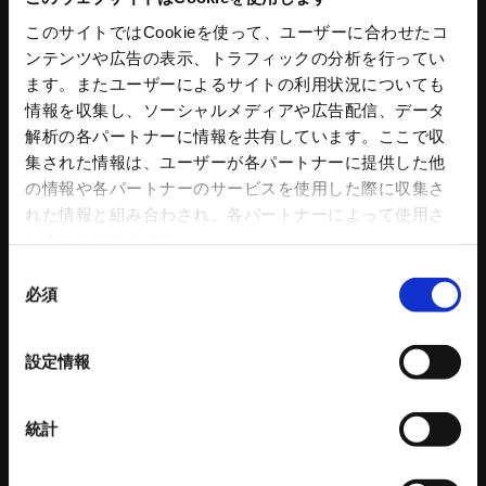
このサイトではCookieを使って、ユーザーに合わせたコ
スタンダードチャック
コンクリートプラント
ンテンツや広告の表示、トラフィックの分析を行ってい
アドバンスチャック
コンクリートミキサ
ます。またユーザーによるサイトの利用状況についても
ハンドチャック
操作盤
情報を収集し、ソーシャルメディアや広告配信、データ
チャック部品
プラント水処理設備
解析の各パートナーに情報を共有しています。ここで収
把握力計
プラント付帯設備
集された情報は、ユーザーが各パートナーに提供した他
回転シリンダ
トリートメントプロ
の情報や各パートナーのサービスを使用した際に収集さ
NC円テーブル
コンクリートプラント 関連記事
れた情報と組み合わされ、各パートナーによって使用さ
NC円テーブルオプション
れることがあります。
パワーバイス
同
バイス部品
必須
ワークグリッパ
意
ロボットアクセサリー
の
自動化ソリューション
選
設定情報
カタログダウンロード
択
各種チラシダウンロード
生産終了品のご案内
統計
工作機器 関連コンテンツ