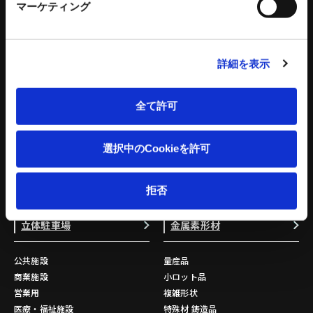
環境設備
建設機械
マーケティング
リサイクルプラントシステム
タワークレーン - ビルマンシリーズ
バッチ式混練造粒機シリーズ
特殊機械
詳細を表示
バッチ式産業用混練機シリーズ
建設機械 関連記事
連続式混合機
ペレット成形機
全て許可
もみがら成形機
もみがら粉砕機
選択中のCookieを許可
衝撃式粉砕乾燥機
縦型固液分離装置
トリートメントプロ
拒否
環境設備 関連記事
立体駐車場
金属素形材
公共施設
量産品
商業施設
小ロット品
営業用
複雑形状
医療・福祉施設
特殊材 鋳造品