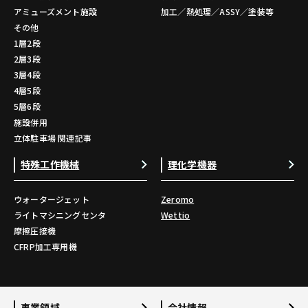
アミューズメント施設
加工／熱処理／ASSY／塗装等
その他
1層2段
2層3段
3層4段
4層5段
5層6段
施設併用
立体駐車場 関連記事
特殊工作機械
理化学機器
ウォータージェット
Zeromo
ライトマシニングセンタ
Wettio
摩擦圧接機
CFRP加工専用機
事業領域
会社情報