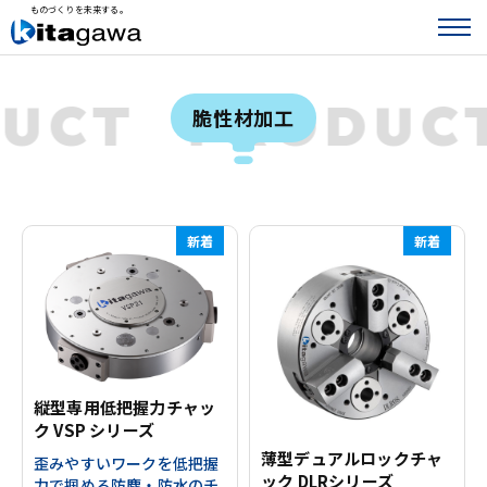
ものづくりを未来する。
DUCT
PRODU
脆性材加工
新着
新着
縦型専用低把握力チャッ
ク VSP シリーズ
薄型デュアルロックチャ
歪みやすいワークを低把握
ック DLRシリーズ
力で掴める防塵・防水のチ