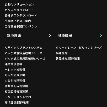
自動化ソリューション
カタログダウンロード
各種チラシダウンロード
生産終了品のご案内
工作機器 関連コンテンツ
環境設備
建設機械
リサイクルプラントシステム
タワークレーン - ビルマンシリーズ
バッチ式混練造粒機シリーズ
特殊機械
バッチ式産業用混練機シリーズ
建設機械 関連記事
連続式混合機
ペレット成形機
もみがら成形機
もみがら粉砕機
衝撃式粉砕乾燥機
縦型固液分離装置
トリートメントプロ
環境設備 関連記事