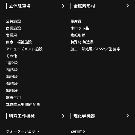
立体駐車場
金属素形材
公共施設
量産品
商業施設
小ロット品
営業用
複雑形状
医療・福祉施設
特殊材 鋳造品
アミューズメント施設
加工／熱処理／ASSY／塗装等
その他
1層2段
2層3段
3層4段
4層5段
5層6段
施設併用
立体駐車場 関連記事
特殊工作機械
理化学機器
ウォータージェット
Zeromo