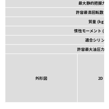
最大静的把握力 (
許容最高回転数 (m
質量 (kg)
慣性モーメント (k
適合シリンダ
許容最大油圧力 (M
外形図
2D