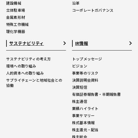
建設機械
沿革
立体駐車場
コーポレートガバナンス
金属素形材
特殊工作機械
理化学機器
サステナビリティ
IR情報
サステナビリティの考え方
トップメッセージ
環境への取り組み
ビジョン
人的資本への取り組み
事業等のリスク
サプライチェーンと地域社会との
決算説明会資料
協働
決算短信
有価証券報告書・半期報告書
株主通信
業績ハイライト
事業サマリー
株式基本情報
株主還元・配当
株主総会