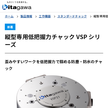
ものづくりを未来する。
ホーム
製品情報
工作機器
スタンダードチャック
縦型専用低
新着
縦型専用低把握力チャック VSP シリ
ーズ
歪みやすいワークを低把握力で掴める防塵・防水のチャ
ック