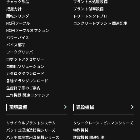
チャック部品
プラント水処理設備
把握力計
プラント付帯設備
回転シリンダ
トリートメントプロ
NC円テーブル
コンクリートプラント 関連記事
NC円テーブルオプション
パワーバイス
バイス部品
ワークグリッパ
ロボットアクセサリー
自動化ソリューション
カタログダウンロード
各種チラシダウンロード
生産終了品のご案内
工作機器 関連コンテンツ
環境設備
建設機械
リサイクルプラントシステム
タワークレーン - ビルマンシリーズ
バッチ式混練造粒機シリーズ
特殊機械
バッチ式産業用混練機シリーズ
建設機械 関連記事