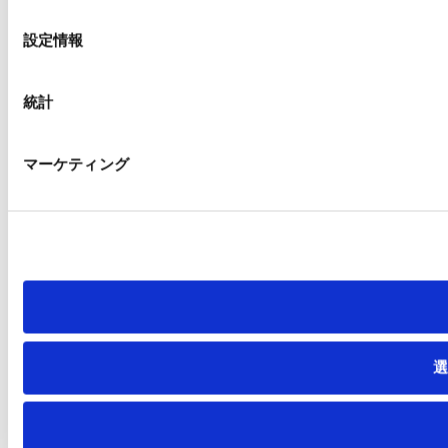
の
選
設定情報
択
統計
マーケティング
選