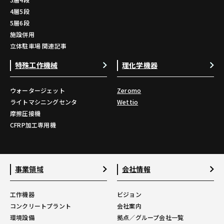
4層5段
5層6段
施設併用
立体駐車場 関連記事
特殊工作機械
理化学機器
ウォータージェット
Zeromo
ライトマシニングセンタ
Wettio
摩擦圧接機
CFRP加工専用機
事業領域
会社情報
工作機器
ビジョン
コンクリートプラント
会社案内
環境設備
拠点／グループ会社一覧