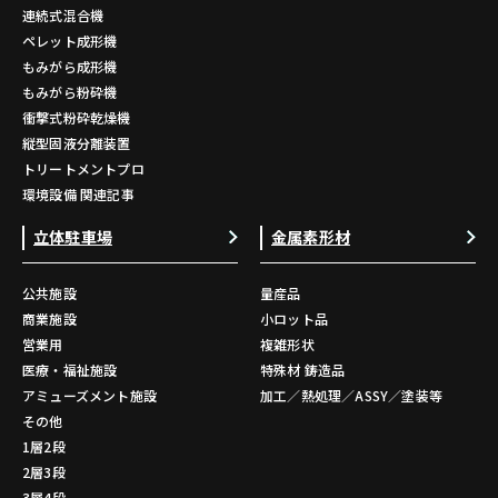
連続式混合機
ペレット成形機
もみがら成形機
もみがら粉砕機
衝撃式粉砕乾燥機
縦型固液分離装置
トリートメントプロ
環境設備 関連記事
立体駐車場
金属素形材
公共施設
量産品
商業施設
小ロット品
営業用
複雑形状
医療・福祉施設
特殊材 鋳造品
アミューズメント施設
加工／熱処理／ASSY／塗装等
その他
1層2段
2層3段
3層4段