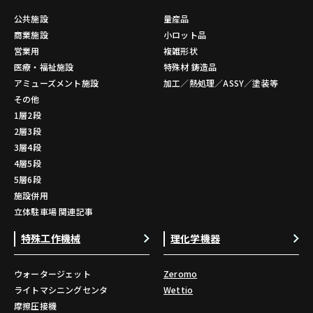
公共施設
量産品
商業施設
小ロット品
営業用
複雑形状
医療・福祉施設
特殊材 鋳造品
アミューズメント施設
加工／熱処理／ASSY／塗装等
その他
1層2段
2層3段
3層4段
4層5段
5層6段
施設併用
立体駐車場 関連記事
特殊工作機械
理化学機器
ウォータージェット
Zeromo
ライトマシニングセンタ
Wettio
摩擦圧接機