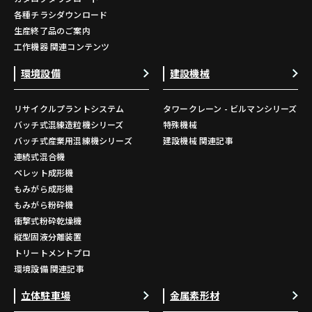
各種チラシダウンロード
生産終了品のご案内
工作機器 関連コンテンツ
環境設備
建設機械
リサイクルプラントシステム
タワークレーン - ビルマンシリーズ
バッチ式混練造粒機シリーズ
特殊機械
バッチ式産業用混練機シリーズ
建設機械 関連記事
連続式混合機
ペレット成形機
もみがら成形機
もみがら粉砕機
衝撃式粉砕乾燥機
縦型固液分離装置
トリートメントプロ
環境設備 関連記事
立体駐車場
金属素形材