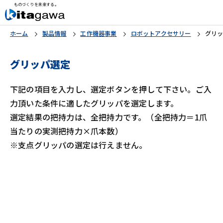
ものづくりを未来する。
ホーム
製品情報
工作機器事業
ロボットアクセサリー
グリ
グリッパ選定
下記の項目を入力し、選定ボタンを押して下さい。ご入
力頂いた条件に適したグリッパを選定します。
選定結果の把持力は、全把持力です。（全把持力＝1爪
当たりの実測把持力×爪本数）
※支点グリッパの選定は行えません。