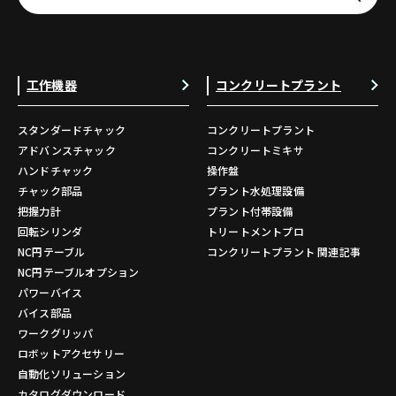
工作機器
コンクリートプラント
スタンダードチャック
コンクリートプラント
アドバンスチャック
コンクリートミキサ
ハンドチャック
操作盤
チャック部品
プラント水処理設備
把握力計
プラント付帯設備
回転シリンダ
トリートメントプロ
NC円テーブル
コンクリートプラント 関連記事
NC円テーブルオプション
パワーバイス
バイス部品
ワークグリッパ
ロボットアクセサリー
自動化ソリューション
カタログダウンロード