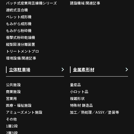
バッチ式産業用混練機シリーズ
建設機械 関連記事
連続式混合機
ペレット成形機
もみがら成形機
もみがら粉砕機
衝撃式粉砕乾燥機
縦型固液分離装置
トリートメントプロ
環境設備 関連記事
立体駐車場
金属素形材
公共施設
量産品
商業施設
小ロット品
営業用
複雑形状
医療・福祉施設
特殊材 鋳造品
アミューズメント施設
加工／熱処理／ASSY／塗装等
その他
1層2段
2層3段