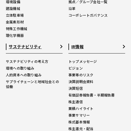
環境設備
拠点／グループ会社一覧
建設機械
沿革
立体駐車場
コーポレートガバナンス
金属素形材
特殊工作機械
理化学機器
サステナビリティ
IR情報
サステナビリティの考え方
トップメッセージ
環境への取り組み
ビジョン
人的資本への取り組み
事業等のリスク
サプライチェーンと地域社会との
決算説明会資料
協働
決算短信
有価証券報告書・半期報告書
株主通信
業績ハイライト
事業サマリー
株式基本情報
株主還元・配当