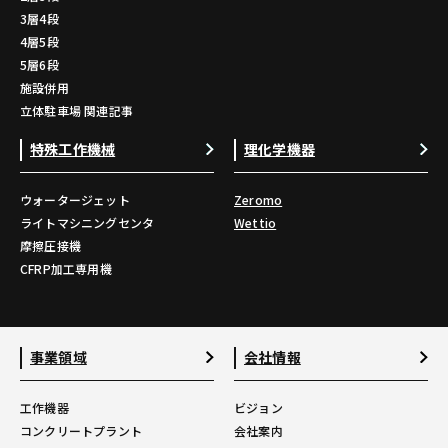
3層4段
4層5段
5層6段
施設併用
立体駐車場 関連記事
特殊工作機械
理化学機器
ウォータージェット
Zeromo
ライトマシニングセンタ
Wettio
摩擦圧接機
CFRP加工専用機
事業領域
会社情報
工作機器
ビジョン
コンクリートプラント
会社案内