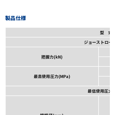
製品仕様
型 式
ジョーストローク
把握力(kN)
最高使用圧力(MPa)
最低使用圧力(M