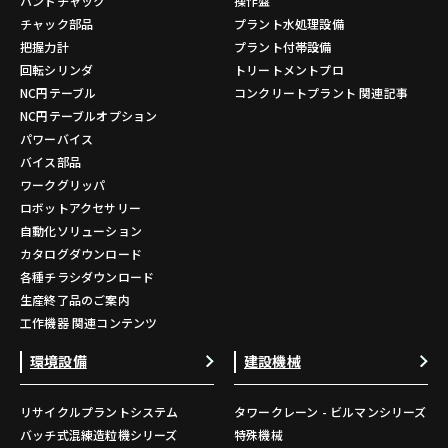
ハンドチャック
操作盤
チャック部品
プラント水処理設備
把握力計
プラント付帯設備
回転シリンダ
トリートメントプロ
NC円テーブル
コンクリートプラント 関連記事
NC円テーブルオプション
パワーバイス
バイス部品
ワークグリッパ
ロボットアクセサリー
自動化ソリューション
カタログダウンロード
各種チラシダウンロード
生産終了品のご案内
工作機器 関連コンテンツ
環境設備
建設機械
リサイクルプラントシステム
タワークレーン - ビルマンシリーズ
バッチ式混練造粒機シリーズ
特殊機械