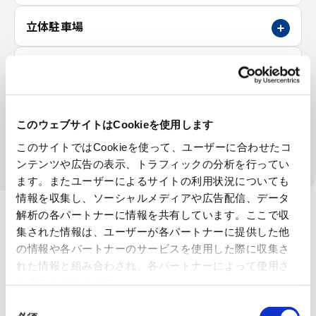
立体駐車場
金属素形材
特殊工作機械
このウェブサイトはCookieを使用します
理化学機器
このサイトではCookieを使って、ユーザーに合わせたコ
ンテンツや広告の表示、トラフィックの分析を行ってい
ます。またユーザーによるサイトの利用状況についても
情報を収集し、ソーシャルメディアや広告配信、データ
解析の各パートナーに情報を共有しています。ここで収
集された情報は、ユーザーが各パートナーに提供した他
の情報や各パートナーのサービスを使用した際に収集さ
れた情報と組み合わされ、各パートナーによって使用さ
れることがあります。
同