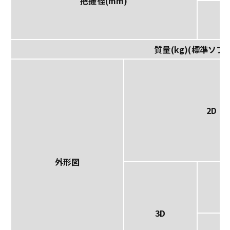
把握径(mm)
質量(kg)(標準ソフ
2D
外形図
3D