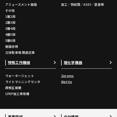
アミューズメント施設
加工／熱処理／ASSY／塗装等
その他
1層2段
2層3段
3層4段
4層5段
5層6段
施設併用
立体駐車場 関連記事
特殊工作機械
理化学機器
ウォータージェット
Zeromo
ライトマシニングセンタ
Wettio
摩擦圧接機
CFRP加工専用機
事業領域
会社情報