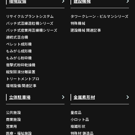
環境設備
建設機械
リサイクルプラントシステム
タワークレーン - ビルマンシリーズ
バッチ式混練造粒機シリーズ
特殊機械
バッチ式産業用混練機シリーズ
建設機械 関連記事
連続式混合機
ペレット成形機
もみがら成形機
もみがら粉砕機
衝撃式粉砕乾燥機
縦型固液分離装置
トリートメントプロ
環境設備 関連記事
立体駐車場
金属素形材
公共施設
量産品
商業施設
小ロット品
営業用
複雑形状
医療・福祉施設
特殊材 鋳造品