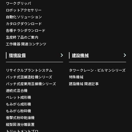
ワークグリッパ
ロボットアクセサリー
自動化ソリューション
カタログダウンロード
各種チラシダウンロード
生産終了品のご案内
工作機器 関連コンテンツ
環境設備
建設機械
リサイクルプラントシステム
タワークレーン - ビルマンシリーズ
バッチ式混練造粒機シリーズ
特殊機械
バッチ式産業用混練機シリーズ
建設機械 関連記事
連続式混合機
ペレット成形機
もみがら成形機
もみがら粉砕機
衝撃式粉砕乾燥機
縦型固液分離装置
トリートメントプロ