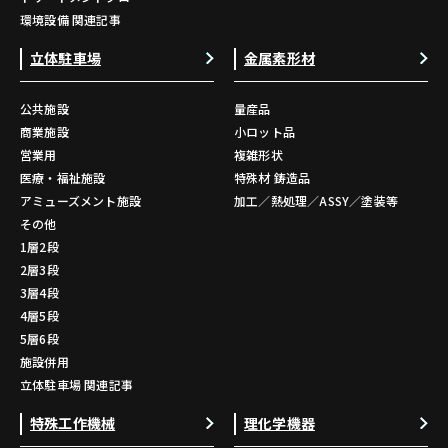
環境設備 関連記事
立体駐車場
金属素形材
公共施設
量産品
商業施設
小ロット品
営業用
複雑形状
医療・福祉施設
特殊材 鋳造品
アミューズメント施設
加工／熱処理／ASSY／塗装等
その他
1層2段
2層3段
3層4段
4層5段
5層6段
施設併用
立体駐車場 関連記事
特殊工作機械
理化学機器