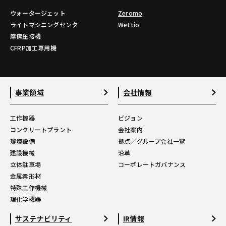
ウォータージェット
Zeromo
ライトマシニングセンタ
Wettio
摩擦圧接機
CFRP加工専用機
事業領域
会社情報
工作機器
ビジョン
コンクリートプラント
会社案内
環境設備
拠点／グループ会社一覧
建設機械
沿革
立体駐車場
コーポレートガバナンス
金属素形材
特殊工作機械
理化学機器
サステナビリティ
IR情報