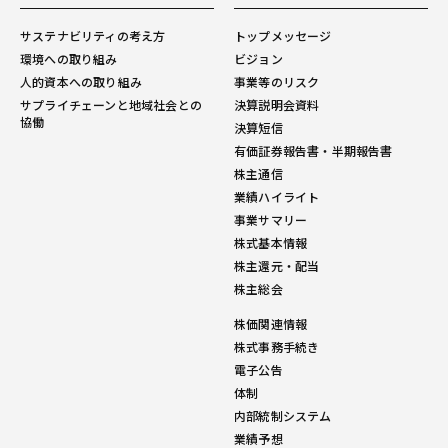
サステナビリティの考え方
トップメッセージ
環境への取り組み
ビジョン
人的資本への取り組み
事業等のリスク
サプライチェーンと地域社会との
決算説明会資料
協働
決算短信
有価証券報告書・半期報告書
株主通信
業績ハイライト
事業サマリー
株式基本情報
株主還元・配当
株主総会
株価関連情報
株式事務手続き
電子公告
体制
内部統制システム
業績予想