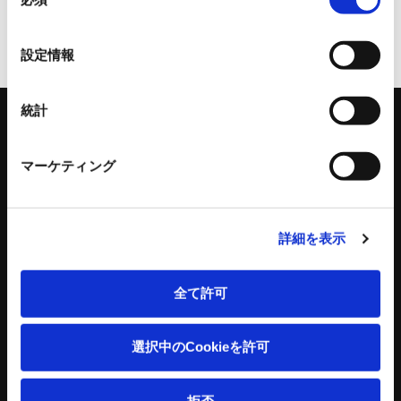
意
の
ページトップへ
選
設定情報
択
統計
マーケティング
キーワードを入力して検索
詳細を表示
全て許可
工作機器
コンクリートプラント
選択中のCookieを許可
スタンダードチャック
コンクリートプラント
アドバンスチャック
コンクリートミキサ
ハンドチャック
操作盤
拒否