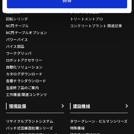
チャック部品
プラント水処理設備
把握力計
プラント付帯設備
回転シリンダ
トリートメントプロ
NC円テーブル
コンクリートプラント 関連記事
NC円テーブルオプション
パワーバイス
バイス部品
ワークグリッパ
ロボットアクセサリー
自動化ソリューション
カタログダウンロード
各種チラシダウンロード
生産終了品のご案内
工作機器 関連コンテンツ
環境設備
建設機械
リサイクルプラントシステム
タワークレーン - ビルマンシリーズ
バッチ式混練造粒機シリーズ
特殊機械