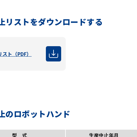
止リストをダウンロードする
リスト（PDF）
止のロボットハンド
型 式
生産中止年月