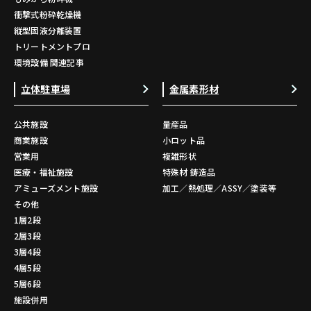
衝撃式粉砕乾燥機
縦型固液分離装置
トリートメントプロ
環境設備 関連記事
立体駐車場
金属素形材
公共施設
量産品
商業施設
小ロット品
営業用
複雑形状
医療・福祉施設
特殊材 鋳造品
アミューズメント施設
加工／熱処理／ASSY／塗装等
その他
1層2段
2層3段
3層4段
4層5段
5層6段
施設併用