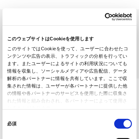
製品を検索する
SEARCH
このウェブサイトはCookieを使用します
このサイトではCookieを使って、ユーザーに合わせたコ
ンテンツや広告の表示、トラフィックの分析を行ってい
ます。またユーザーによるサイトの利用状況についても
検索する
情報を収集し、ソーシャルメディアや広告配信、データ
解析の各パートナーに情報を共有しています。ここで収
集された情報は、ユーザーが各パートナーに提供した他
の情報や各パートナーのサービスを使用した際に収集さ
れた情報と組み合わされ、各パートナーによって使用さ
れることがあります。
同
ページトップへ
必須
意
の