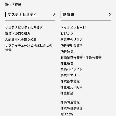
理化学機器
サステナビリティ
IR情報
サステナビリティの考え方
トップメッセージ
環境への取り組み
ビジョン
人的資本への取り組み
事業等のリスク
サプライチェーンと地域社会との
決算説明会資料
協働
決算短信
有価証券報告書・半期報告書
株主通信
業績ハイライト
事業サマリー
株式基本情報
株主還元・配当
株主総会
株価関連情報
株式事務手続き
電子公告