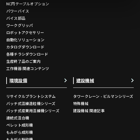
NC円テーブルオプション
パワーバイス
バイス部品
ワークグリッパ
ロボットアクセサリー
自動化ソリューション
カタログダウンロード
各種チラシダウンロード
生産終了品のご案内
工作機器 関連コンテンツ
環境設備
建設機械
リサイクルプラントシステム
タワークレーン - ビルマンシリーズ
バッチ式混練造粒機シリーズ
特殊機械
バッチ式産業用混練機シリーズ
建設機械 関連記事
連続式混合機
ペレット成形機
もみがら成形機
もみがら粉砕機