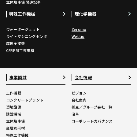
立体駐車場 関連記事
特殊工作機械
理化学機器
ウォータージェット
Zeromo
ライトマシニングセンタ
Wettio
摩擦圧接機
CFRP加工専用機
事業領域
会社情報
工作機器
ビジョン
コンクリートプラント
会社案内
環境設備
拠点／グループ会社一覧
建設機械
沿革
立体駐車場
コーポレートガバナンス
金属素形材
特殊工作機械