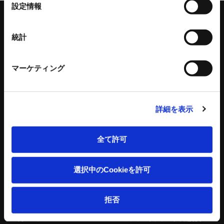
選
設定情報
択
統計
キーワードを入力して検索
マーケティング
詳細を表示
工作機器
コンクリートプラント
全て許可
スタンダードチャック
コンクリートプラント
アドバンスチャック
コンクリートミキサ
選択中のCookieを許可
ハンドチャック
操作盤
チャック部品
プラント水処理設備
把握力計
プラント付帯設備
拒否
回転シリンダ
トリートメントプロ
NC円テーブル
コンクリートプラント 関連記事