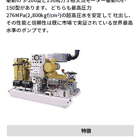
駆動の S-200型と150馬力３相交流モーター駆動のE-
150型があります。 どちらも最高圧力
2
276MPa(2,800kgf/cm
)の超高圧水を安定して 吐出し、
その性能と信頼性は既に市場で実証されている世界最高
水準のポンプです。
特徴