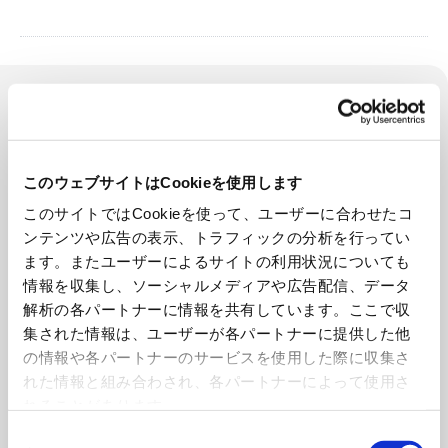
製品カテゴリ
CATEGORY
工作機器
このウェブサイトはCookieを使用します
このサイトではCookieを使って、ユーザーに合わせたコ
コンクリートプラント
ンテンツや広告の表示、トラフィックの分析を行ってい
ます。またユーザーによるサイトの利用状況についても
情報を収集し、ソーシャルメディアや広告配信、データ
環境設備
解析の各パートナーに情報を共有しています。ここで収
集された情報は、ユーザーが各パートナーに提供した他
建設機械
の情報や各パートナーのサービスを使用した際に収集さ
れた情報と組み合わされ、各パートナーによって使用さ
立体駐車場
れることがあります。
同