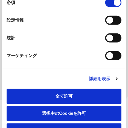
必須
意
金属素形材
の
選
設定情報
特殊工作機械
択
全ての製品を見る
統計
ウォータージェット
ライトマシニングセンタ
マーケティング
摩擦圧接機
CFRP加工専用機
詳細を表示
理化学機器
全て許可
選択中のCookieを許可