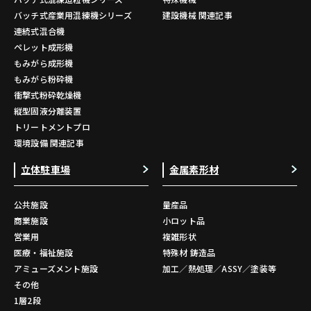
バッチ式産業用混練機シリーズ
建設機械 関連記事
連続式混合機
ペレット成形機
もみがら成形機
もみがら粉砕機
衝撃式粉砕乾燥機
縦型固液分離装置
トリートメントプロ
環境設備 関連記事
立体駐車場
金属素形材
公共施設
量産品
商業施設
小ロット品
営業用
複雑形状
医療・福祉施設
特殊材 鋳造品
アミューズメント施設
加工／熱処理／ASSY／塗装等
その他
1層2段