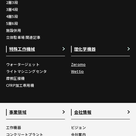
2層3段
3層4段
4層5段
5層6段
施設併用
立体駐車場 関連記事
特殊工作機械
理化学機器
ウォータージェット
Zeromo
ライトマシニングセンタ
Wettio
摩擦圧接機
CFRP加工専用機
事業領域
会社情報
工作機器
ビジョン
コンクリートプラント
会社案内