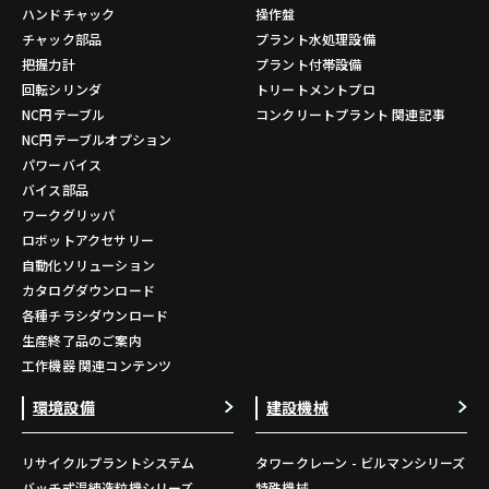
ハンドチャック
操作盤
チャック部品
プラント水処理設備
把握力計
プラント付帯設備
回転シリンダ
トリートメントプロ
NC円テーブル
コンクリートプラント 関連記事
NC円テーブルオプション
パワーバイス
バイス部品
ワークグリッパ
ロボットアクセサリー
自動化ソリューション
カタログダウンロード
各種チラシダウンロード
生産終了品のご案内
工作機器 関連コンテンツ
環境設備
建設機械
リサイクルプラントシステム
タワークレーン - ビルマンシリーズ
バッチ式混練造粒機シリーズ
特殊機械