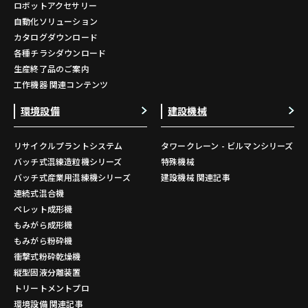
ロボットアクセサリー
自動化ソリューション
カタログダウンロード
各種チラシダウンロード
生産終了品のご案内
工作機器 関連コンテンツ
環境設備
建設機械
リサイクルプラントシステム
タワークレーン - ビルマンシリーズ
バッチ式混練造粒機シリーズ
特殊機械
バッチ式産業用混練機シリーズ
建設機械 関連記事
連続式混合機
ペレット成形機
もみがら成形機
もみがら粉砕機
衝撃式粉砕乾燥機
縦型固液分離装置
トリートメントプロ
環境設備 関連記事