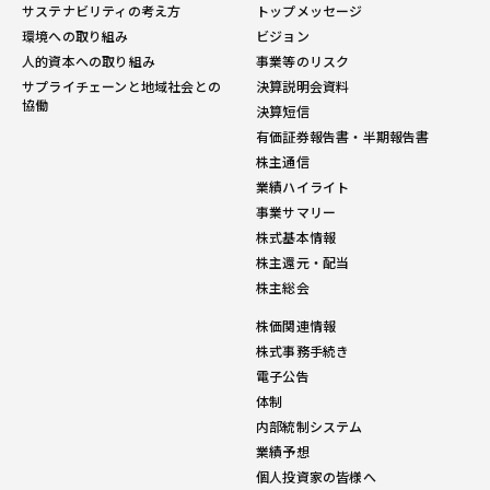
サステナビリティの考え方
トップメッセージ
環境への取り組み
ビジョン
人的資本への取り組み
事業等のリスク
サプライチェーンと地域社会との
決算説明会資料
協働
決算短信
有価証券報告書・半期報告書
株主通信
業績ハイライト
事業サマリー
株式基本情報
株主還元・配当
株主総会
株価関連情報
株式事務手続き
電子公告
体制
内部統制システム
業績予想
個人投資家の皆様へ