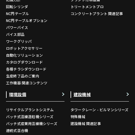
回転シリンダ
トリートメントプロ
NC円テーブル
コンクリートプラント 関連記事
NC円テーブルオプション
パワーバイス
バイス部品
ワークグリッパ
ロボットアクセサリー
自動化ソリューション
カタログダウンロード
各種チラシダウンロード
生産終了品のご案内
工作機器 関連コンテンツ
環境設備
建設機械
リサイクルプラントシステム
タワークレーン - ビルマンシリーズ
バッチ式混練造粒機シリーズ
特殊機械
バッチ式産業用混練機シリーズ
建設機械 関連記事
連続式混合機