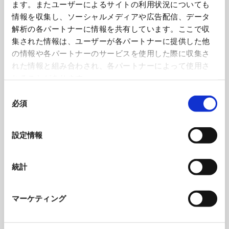
ます。またユーザーによるサイトの利用状況についても
工作機器
情報を収集し、ソーシャルメディアや広告配信、データ
解析の各パートナーに情報を共有しています。ここで収
コンクリートプラント
集された情報は、ユーザーが各パートナーに提供した他
の情報や各パートナーのサービスを使用した際に収集さ
れた情報と組み合わされ、各パートナーによって使用さ
環境設備
れることがあります。
同
建設機械
必須
意
の
立体駐車場
選
設定情報
択
全ての製品を見る
統計
公共施設
商業施設
マーケティング
営業用
医療・福祉施設
アミューズメント施設