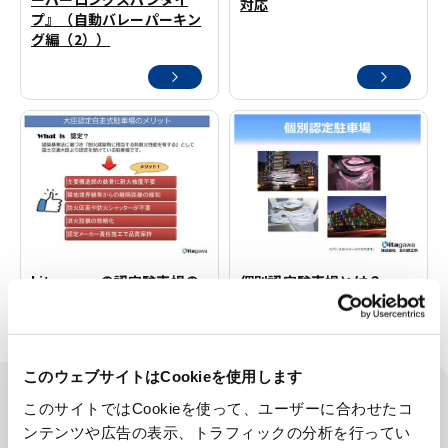
対応
プ』（自動バレーパーキン
グ編（2））
kitagawaの認定駐車場の
個別認定駐車場とは？
メリットについて
このウェブサイトはCookieを使用します
製品カテゴリ
このサイトではCookieを使って、ユーザーに合わせたコ
CATEGORY
ンテンツや広告の表示、トラフィックの分析を行ってい