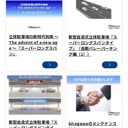
立体駐車場の新時代到来 ～
新型自走式立体駐車場『ス
The advent of a new ag
ーパーロングスパンタイ
e ～『スーパーロングスパ
プ』（自動バレーパーキン
ン』
グ編（1））
新型自走式立体駐車場『ス
kitagawaのメンテナンス
ーパーロングスパンタイ