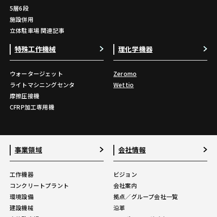
5層6段
施設併用
立体駐車場 関連記事
特殊工作機械
理化学機器
ウォータージェット
Zeromo
ライトマシニングセンタ
Wettio
摩擦圧接機
CFRP加工専用機
事業領域
会社情報
工作機器
ビジョン
コンクリートプラント
会社案内
環境設備
拠点／グループ会社一覧
建設機械
沿革