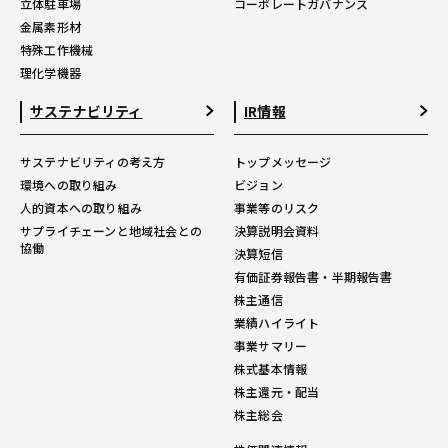
立体駐車場
コーポレートガバナンス
金属素形材
特殊工作機械
理化学機器
サステナビリティ
IR情報
サステナビリティの考え方
トップメッセージ
環境への取り組み
ビジョン
人的資本への取り組み
事業等のリスク
サプライチェーンと地域社会との
決算説明会資料
協働
決算短信
有価証券報告書・半期報告書
株主通信
業績ハイライト
事業サマリー
株式基本情報
株主還元・配当
株主総会