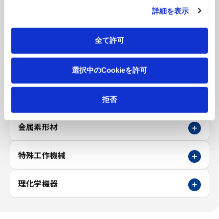
その他
詳細を表示
1層2段
2層3段
全て許可
3層4段
4層5段
選択中のCookieを許可
5層6段
施設併用
立体駐車場 関連記事
拒否
金属素形材
特殊工作機械
理化学機器