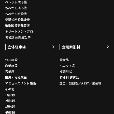
ペレット成形機
もみがら成形機
もみがら粉砕機
衝撃式粉砕乾燥機
縦型固液分離装置
トリートメントプロ
環境設備 関連記事
立体駐車場
金属素形材
公共施設
量産品
商業施設
小ロット品
営業用
複雑形状
医療・福祉施設
特殊材 鋳造品
アミューズメント施設
加工／熱処理／ASSY／塗装等
その他
1層2段
2層3段
3層4段
4層5段