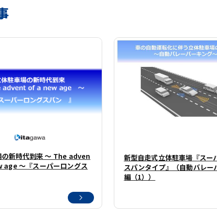
事
新時代到来 ～ The adven
新型自走式立体駐車場『スー
 new age ～『スーパーロングス
スパンタイプ』（自動バレー
編（1））