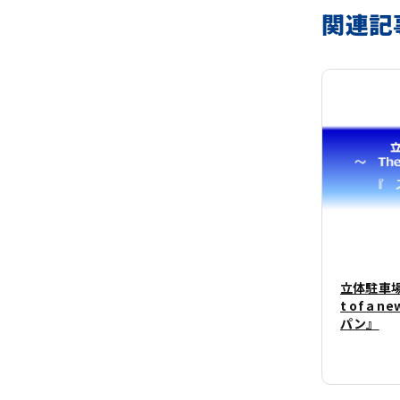
関連記
立体駐車場の
t of a
パン』