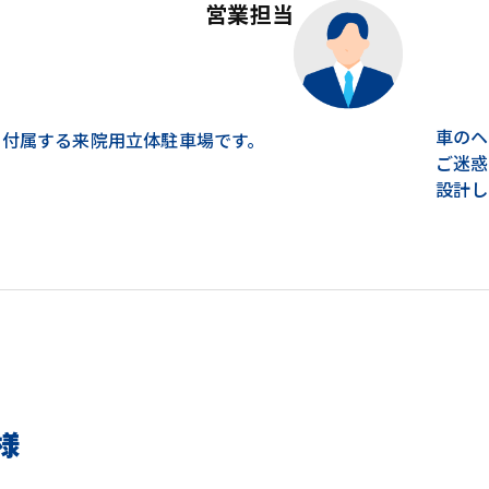
営業担当
車のヘ
に付属する来院用立体駐車場です。
ご迷惑
設計し
様