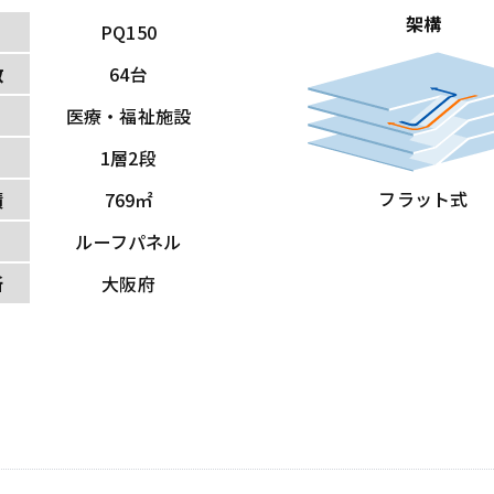
架構
PQ150
数
64台
医療・福祉施設
1層2段
フラット式
積
769㎡
ルーフパネル
所
大阪府