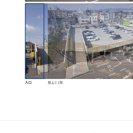
入口
屋上と1階