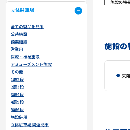
施設の特
立体駐車場
全ての製品を見る
公共施設
商業施設
施設の
営業用
医療・福祉施設
アミューズメント施設
その他
来
1層2段
2層3段
3層4段
4層5段
5層6段
施設併用
立体駐車場 関連記事