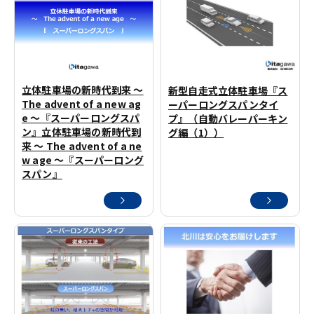
立体駐車場の新時代到来 ～
新型自走式立体駐車場『ス
The advent of a new ag
ーパーロングスパンタイ
e ～『スーパーロングスパ
プ』（自動バレーパーキン
ン』立体駐車場の新時代到
グ編（1））
来 ～ The advent of a ne
w age ～『スーパーロング
スパン』