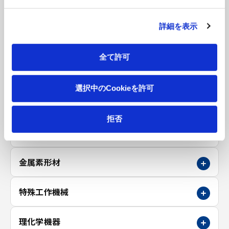
営業用
医療・福祉施設
詳細を表示
アミューズメント施設
その他
1層2段
全て許可
2層3段
3層4段
選択中のCookieを許可
4層5段
5層6段
拒否
施設併用
立体駐車場 関連記事
金属素形材
特殊工作機械
理化学機器