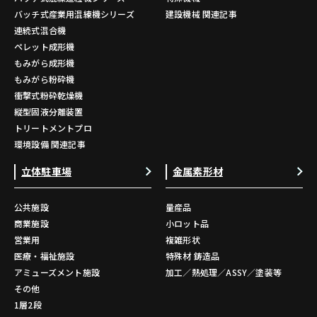
バッチ式産業用混練機シリーズ
建設機械 関連記事
連続式混合機
ペレット成形機
もみがら成形機
もみがら粉砕機
衝撃式粉砕乾燥機
縦型固液分離装置
トリートメントプロ
環境設備 関連記事
立体駐車場
金属素形材
公共施設
量産品
商業施設
小ロット品
営業用
複雑形状
医療・福祉施設
特殊材 鋳造品
アミューズメント施設
加工／熱処理／ASSY／塗装等
その他
1層2段