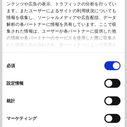
製品カテゴリ
ンテンツや広告の表示、トラフィックの分析を行ってい
CATEGORY
ます。またユーザーによるサイトの利用状況についても
情報を収集し、ソーシャルメディアや広告配信、データ
工作機器
解析の各パートナーに情報を共有しています。ここで収
集された情報は、ユーザーが各パートナーに提供した他
の情報や各パートナーのサービスを使用した際に収集さ
コンクリートプラント
れた情報と組み合わされ、各パートナーによって使用さ
れることがあります。
環境設備
同
必須
意
建設機械
の
選
設定情報
択
立体駐車場
統計
全ての製品を見る
公共施設
マーケティング
商業施設