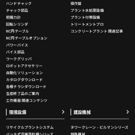
ハンドチャック
操作盤
チャック部品
プラント水処理設備
把握力計
プラント付帯設備
回転シリンダ
トリートメントプロ
NC円テーブル
コンクリートプラント 関連記事
NC円テーブルオプション
パワーバイス
バイス部品
ワークグリッパ
ロボットアクセサリー
自動化ソリューション
カタログダウンロード
各種チラシダウンロード
生産終了品のご案内
工作機器 関連コンテンツ
環境設備
建設機械
リサイクルプラントシステム
タワークレーン - ビルマンシリーズ
バッチ式混練造粒機シリーズ
特殊機械