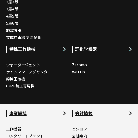
2層3段
3層4段
4層5段
5層6段
施設併用
立体駐車場 関連記事
特殊工作機械
理化学機器
ウォータージェット
Zeromo
ライトマシニングセンタ
Wettio
摩擦圧接機
CFRP加工専用機
事業領域
会社情報
工作機器
ビジョン
コンクリートプラント
会社案内