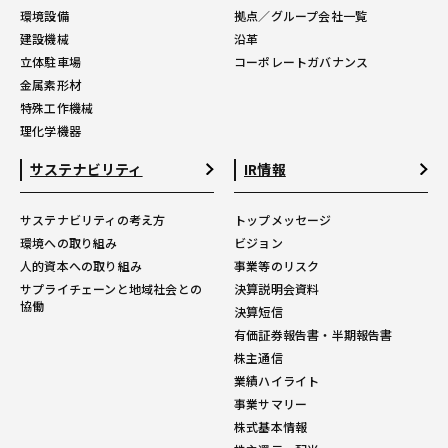
環境設備
拠点／グループ会社一覧
建設機械
沿革
立体駐車場
コーポレートガバナンス
金属素形材
特殊工作機械
理化学機器
サステナビリティ
IR情報
サステナビリティの考え方
トップメッセージ
環境への取り組み
ビジョン
人的資本への取り組み
事業等のリスク
サプライチェーンと地域社会との
決算説明会資料
協働
決算短信
有価証券報告書・半期報告書
株主通信
業績ハイライト
事業サマリー
株式基本情報