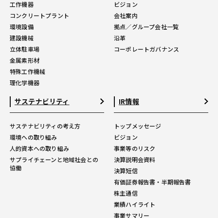
工作機器
ビジョン
コンクリートプラント
会社案内
環境設備
拠点／グループ会社一覧
建設機械
沿革
立体駐車場
コーポレートガバナンス
金属素形材
特殊工作機械
理化学機器
サステナビリティ
IR情報
サステナビリティの考え方
トップメッセージ
環境への取り組み
ビジョン
人的資本への取り組み
事業等のリスク
サプライチェーンと地域社会との
決算説明会資料
協働
決算短信
有価証券報告書・半期報告書
株主通信
業績ハイライト
事業サマリー