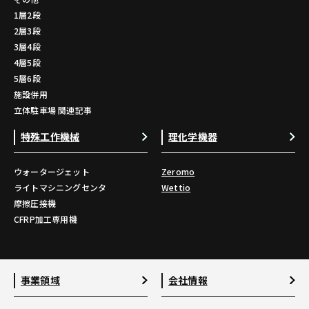
1層2段
2層3段
3層4段
4層5段
5層6段
施設併用
立体駐車場 関連記事
特殊工作機械
理化学機器
ウォータージェット
Zeromo
ライトマシニングセンタ
Wettio
摩擦圧接機
CFRP加工専用機
事業領域
会社情報