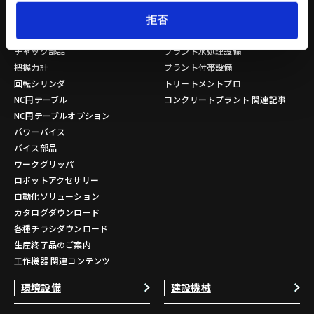
スタンダードチャック
コンクリートプラント
アドバンスチャック
コンクリートミキサ
拒否
ハンドチャック
操作盤
チャック部品
プラント水処理設備
把握力計
プラント付帯設備
回転シリンダ
トリートメントプロ
NC円テーブル
コンクリートプラント 関連記事
NC円テーブルオプション
パワーバイス
バイス部品
ワークグリッパ
ロボットアクセサリー
自動化ソリューション
カタログダウンロード
各種チラシダウンロード
生産終了品のご案内
工作機器 関連コンテンツ
環境設備
建設機械