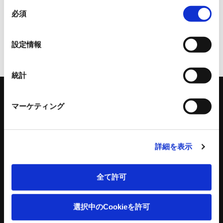
同
必須
意
の
選
設定情報
択
ページトップへ
統計
マーケティング
キーワードを入力して検索
詳細を表示
全て許可
工作機器
コンクリートプラント
選択中のCookieを許可