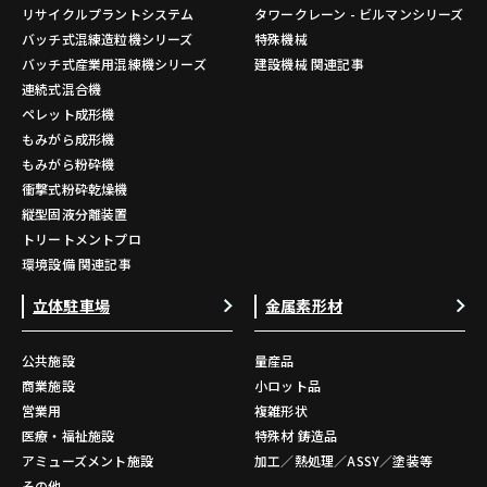
リサイクルプラントシステム
タワークレーン - ビルマンシリーズ
バッチ式混練造粒機シリーズ
特殊機械
バッチ式産業用混練機シリーズ
建設機械 関連記事
連続式混合機
ペレット成形機
もみがら成形機
もみがら粉砕機
衝撃式粉砕乾燥機
縦型固液分離装置
トリートメントプロ
環境設備 関連記事
立体駐車場
金属素形材
公共施設
量産品
商業施設
小ロット品
営業用
複雑形状
医療・福祉施設
特殊材 鋳造品
アミューズメント施設
加工／熱処理／ASSY／塗装等
その他