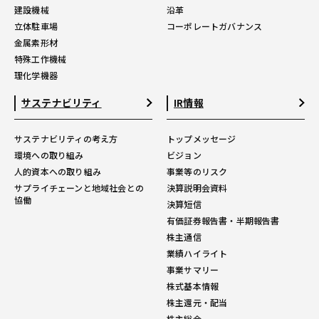
建設機械
沿革
立体駐車場
コーポレートガバナンス
金属素形材
特殊工作機械
理化学機器
サステナビリティ
IR情報
サステナビリティの考え方
トップメッセージ
環境への取り組み
ビジョン
人的資本への取り組み
事業等のリスク
サプライチェーンと地域社会との
決算説明会資料
協働
決算短信
有価証券報告書・半期報告書
株主通信
業績ハイライト
事業サマリー
株式基本情報
株主還元・配当
株主総会