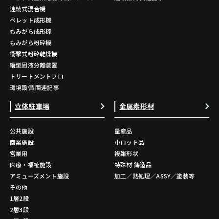
連続式混合機
ペレット成形機
もみがら成形機
もみがら粉砕機
衝撃式粉砕乾燥機
縦型固液分離装置
トリートメントプロ
環境設備 関連記事
立体駐車場
金属素形材
公共施設
量産品
商業施設
小ロット品
営業用
複雑形状
医療・福祉施設
特殊材 鋳造品
アミューズメント施設
加工／熱処理／ASSY／塗装等
その他
1層2段
2層3段