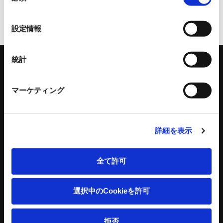
の
ページトップへ
選
設定情報
択
統計
マーケティング
キーワードを入力して検索
詳細を表示
全て許可
工作機器
コンクリートプラント
選択中のCookieを許可
スタンダードチャック
コンクリートプラント
アドバンスチャック
コンクリートミキサ
ハンドチャック
操作盤
拒否