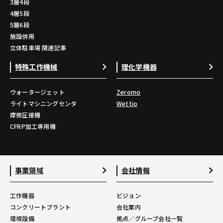
3層4段
4層5段
5層6段
施設併用
立体駐車場 関連記事
特殊工作機械
理化学機器
ウォータージェット
Zeromo
ライトマシニングセンタ
Wettio
摩擦圧接機
CFRP加工専用機
事業領域
会社情報
工作機器
ビジョン
コンクリートプラント
会社案内
環境設備
拠点／グループ会社一覧