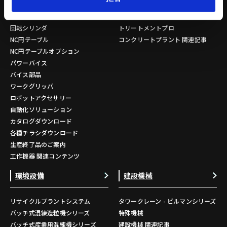
チャック部品
プラント水処理設備
把握力計
プラント付帯設備
回転シリンダ
トリートメントプロ
NC円テーブル
コンクリートプラント 関連記事
NC円テーブルオプション
パワーバイス
バイス部品
ワークグリッパ
ロボットアクセサリー
自動化ソリューション
カタログダウンロード
各種チラシダウンロード
生産終了品のご案内
工作機器 関連コンテンツ
環境設備
建設機械
リサイクルプラントシステム
タワークレーン - ビルマンシリーズ
バッチ式混練造粒機シリーズ
特殊機械
バッチ式産業用混練機シリーズ
建設機械 関連記事