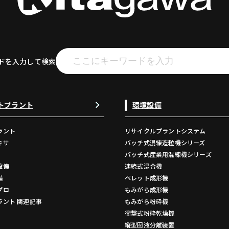
ドを入力して検索
トプラント
環境設備
ラント
リサイクルプラントシステム
キサ
バッチ式混練造粒機シリーズ
バッチ式産業用混練機シリーズ
設備
連続式混合機
備
ペレット成形機
プロ
もみがら成形機
ラント 関連記事
もみがら粉砕機
衝撃式粉砕乾燥機
縦型固液分離装置