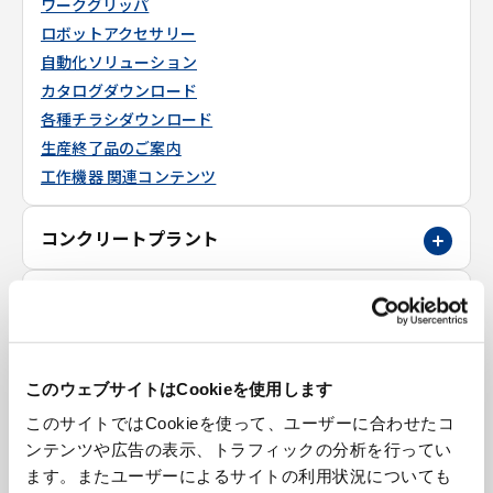
ワークグリッパ
ロボットアクセサリー
自動化ソリューション
カタログダウンロード
各種チラシダウンロード
生産終了品のご案内
工作機器 関連コンテンツ
コンクリートプラント
環境設備
建設機械
このウェブサイトはCookieを使用します
このサイトではCookieを使って、ユーザーに合わせたコ
立体駐車場
ンテンツや広告の表示、トラフィックの分析を行ってい
ます。またユーザーによるサイトの利用状況についても
金属素形材