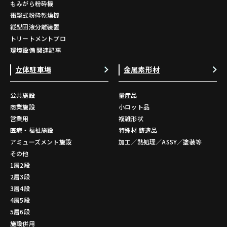
もみがら粉砕機
衝撃式粉砕乾燥機
縦型固液分離装置
トリートメントプロ
環境設備 関連記事
立体駐車場
金属素形材
公共施設
量産品
商業施設
小ロット品
営業用
複雑形状
医療・福祉施設
特殊材 鋳造品
アミューズメント施設
加工／熱処理／ASSY／塗装等
その他
1層2段
2層3段
3層4段
4層5段
5層6段
施設併用