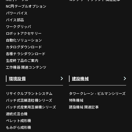
NC円テーブルオプション
パワーバイス
バイス部品
ワークグリッパ
ロボットアクセサリー
自動化ソリューション
カタログダウンロード
各種チラシダウンロード
生産終了品のご案内
工作機器 関連コンテンツ
環境設備
建設機械
リサイクルプラントシステム
タワークレーン - ビルマンシリーズ
バッチ式混練造粒機シリーズ
特殊機械
バッチ式産業用混練機シリーズ
建設機械 関連記事
連続式混合機
ペレット成形機
もみがら成形機