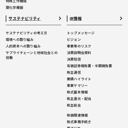
特殊工作機械
理化学機器
サステナビリティ
IR情報
サステナビリティの考え方
トップメッセージ
環境への取り組み
ビジョン
人的資本への取り組み
事業等のリスク
サプライチェーンと地域社会との
決算説明会資料
協働
決算短信
有価証券報告書・半期報告書
株主通信
業績ハイライト
事業サマリー
株式基本情報
株主還元・配当
株主総会
株価関連情報
株式事務手続き