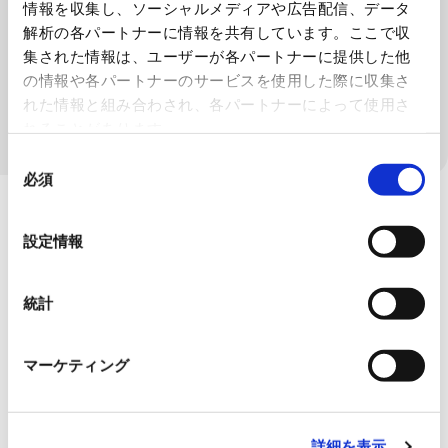
情報を収集し、ソーシャルメディアや広告配信、データ
解析の各パートナーに情報を共有しています。ここで収
特殊工作機械
集された情報は、ユーザーが各パートナーに提供した他
の情報や各パートナーのサービスを使用した際に収集さ
れた情報と組み合わされ、各パートナーによって使用さ
理化学機器
れることがあります。
同
必須
意
の
選
設定情報
択
統計
マーケティング
詳細を表示