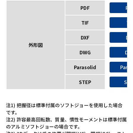
PDF
PD
TIF
TI
DXF
DX
外形図
DWG
DW
Parasolid
Paras
STEP
ST
注1) 把握径は標準付属のソフトジョーを使用した場合
です。
注2) 許容最高回転数、質量、慣性モーメントは標準付属
のアルミソフトジョーの場合です。