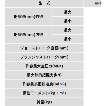
型 式
KPC8
最大
把握径(mm)外径
最小
最大
把握径(mm)内径
最小
ジョーストローク直径(mm)
2
プランジャストローク(mm)
許容最大空圧力(MPa)
0
最大静的把握力(kN)
4
-1
6
許容最高回転速度(min
)
2
0.
慣性モーメント(kg・m
)
質量(kg)
1