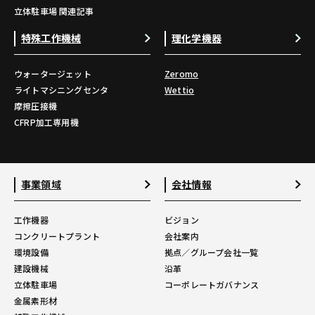
立体駐車場 関連記事
特殊工作機械
理化学機器
ウォータージェット
Zeromo
ライトマシニングセンタ
Wettio
摩擦圧接機
CFRP加工専用機
事業領域
会社情報
工作機器
ビジョン
コンクリートプラント
会社案内
環境設備
拠点／グループ会社一覧
建設機械
沿革
立体駐車場
コーポレートガバナンス
金属素形材