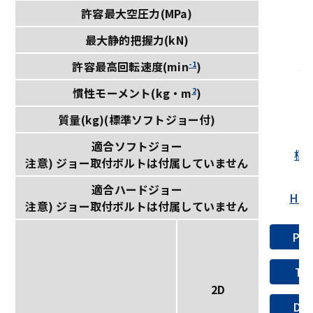
許容最大空圧力(MPa)
0
最大静的把握力(kN)
4
-1
36
許容最高回転速度(min
)
2
0.
慣性モーメント(kg・m
)
質量(kg)(標準ソフトジョー付)
29
適合ソフトジョー
標
注意) ジョー取付ボルトは付属していません
適合ハードジョー
HB0
注意) ジョー取付ボルトは付属していません
PD
TI
2D
DX