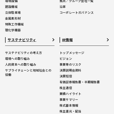
環境設備
拠点／グループ会社一覧
建設機械
沿革
立体駐車場
コーポレートガバナンス
金属素形材
特殊工作機械
理化学機器
サステナビリティ
IR情報
サステナビリティの考え方
トップメッセージ
環境への取り組み
ビジョン
人的資本への取り組み
事業等のリスク
サプライチェーンと地域社会との
決算説明会資料
協働
決算短信
有価証券報告書・半期報告書
株主通信
業績ハイライト
事業サマリー
株式基本情報
株主還元・配当