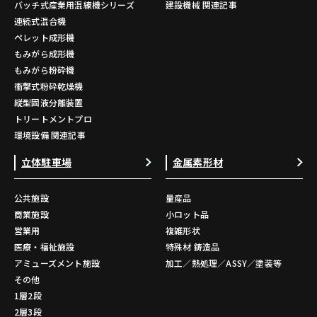
バッチ式産業用混練機シリーズ
建設機械 関連記事
連続式混合機
ペレット成形機
もみがら成形機
もみがら粉砕機
衝撃式粉砕乾燥機
縦型固液分離装置
トリートメントプロ
環境設備 関連記事
立体駐車場
金属素形材
公共施設
量産品
商業施設
小ロット品
営業用
複雑形状
医療・福祉施設
特殊材 鋳造品
アミューズメント施設
加工／熱処理／ASSY／塗装等
その他
1層2段
2層3段