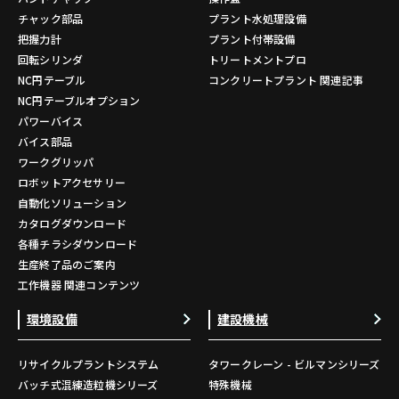
チャック部品
プラント水処理設備
把握力計
プラント付帯設備
回転シリンダ
トリートメントプロ
NC円テーブル
コンクリートプラント 関連記事
NC円テーブルオプション
パワーバイス
バイス部品
ワークグリッパ
ロボットアクセサリー
自動化ソリューション
カタログダウンロード
各種チラシダウンロード
生産終了品のご案内
工作機器 関連コンテンツ
環境設備
建設機械
リサイクルプラントシステム
タワークレーン - ビルマンシリーズ
バッチ式混練造粒機シリーズ
特殊機械