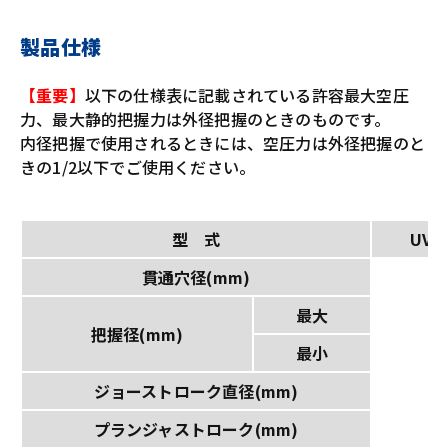
製品仕様
【重要】
以下の仕様表に記載されている許容最大空圧
力、最大静的把握力は外径把握のときのものです。
内径把握で使用されるときには、空圧力は外径把握のと
きの1/2以下でご使用ください。
型 式
UVE
貫通穴径(mm)
3
最大
1
把握径(mm)
最小
1
ジョーストローク直径(mm)
8
プランジャストローク(mm)
2