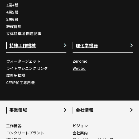
3層4段
4層5段
5層6段
施設併用
立体駐車場 関連記事
特殊工作機械
理化学機器
ウォータージェット
Zeromo
ライトマシニングセンタ
Wettio
摩擦圧接機
CFRP加工専用機
事業領域
会社情報
工作機器
ビジョン
コンクリートプラント
会社案内