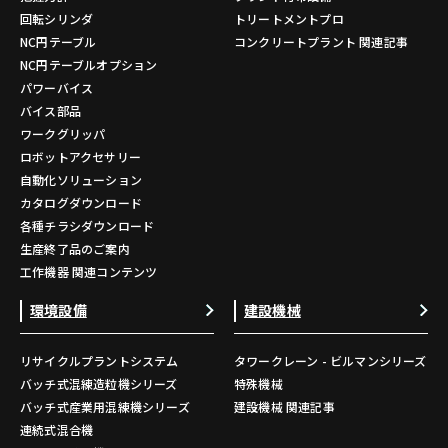
回転シリンダ
トリートメントプロ
NC円テーブル
コンクリートプラント 関連記事
NC円テーブルオプション
パワーバイス
バイス部品
ワークグリッパ
ロボットアクセサリー
自動化ソリューション
カタログダウンロード
各種チラシダウンロード
生産終了品のご案内
工作機器 関連コンテンツ
環境設備
建設機械
リサイクルプラントシステム
タワークレーン - ビルマンシリーズ
バッチ式混練造粒機シリーズ
特殊機械
バッチ式産業用混練機シリーズ
建設機械 関連記事
連続式混合機