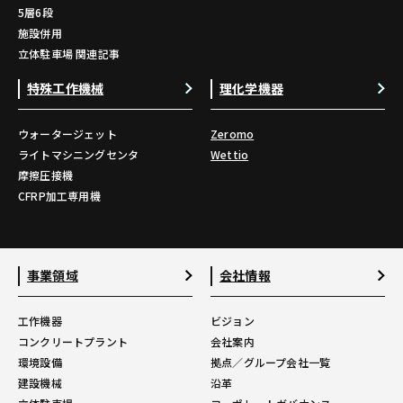
5層6段
施設併用
立体駐車場 関連記事
特殊工作機械
理化学機器
ウォータージェット
Zeromo
ライトマシニングセンタ
Wettio
摩擦圧接機
CFRP加工専用機
事業領域
会社情報
工作機器
ビジョン
コンクリートプラント
会社案内
環境設備
拠点／グループ会社一覧
建設機械
沿革