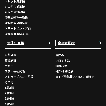
ペレット成形機
もみがら成形機
もみがら粉砕機
衝撃式粉砕乾燥機
縦型固液分離装置
トリートメントプロ
環境設備 関連記事
立体駐車場
金属素形材
公共施設
量産品
商業施設
小ロット品
営業用
複雑形状
医療・福祉施設
特殊材 鋳造品
アミューズメント施設
加工／熱処理／ASSY／塗装等
その他
1層2段
2層3段
3層4段
4層5段