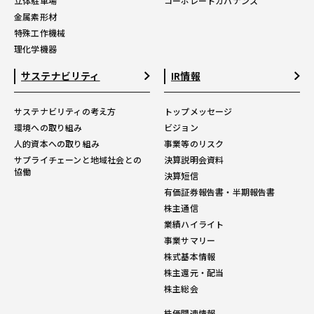
立体駐車場
コーポレートガバナンス
金属素形材
特殊工作機械
理化学機器
サステナビリティ
IR情報
サステナビリティの考え方
トップメッセージ
環境への取り組み
ビジョン
人的資本への取り組み
事業等のリスク
サプライチェーンと地域社会との
決算説明会資料
協働
決算短信
有価証券報告書・半期報告書
株主通信
業績ハイライト
事業サマリー
株式基本情報
株主還元・配当
株主総会
株価関連情報