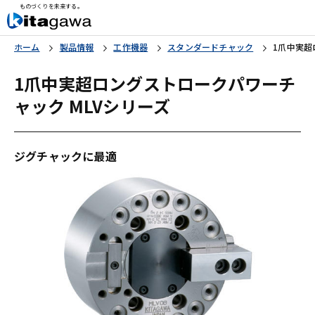
ものづくりを未来する。
ホーム
製品情報
工作機器
スタンダードチャック
1爪中実超
1爪中実超ロングストロークパワーチ
ャック MLVシリーズ
ジグチャックに最適