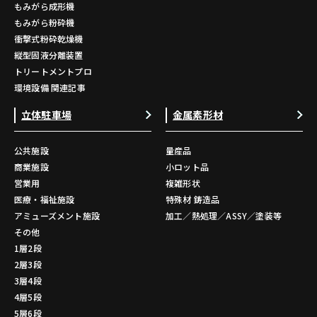
もみがら成形機
もみがら粉砕機
衝撃式粉砕乾燥機
縦型固液分離装置
トリートメントプロ
環境設備 関連記事
立体駐車場
金属素形材
公共施設
量産品
商業施設
小ロット品
営業用
複雑形状
医療・福祉施設
特殊材 鋳造品
アミューズメント施設
加工／熱処理／ASSY／塗装等
その他
1層2段
2層3段
3層4段
4層5段
5層6段