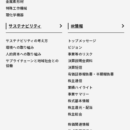
金属素形材
特殊工作機械
理化学機器
サステナビリティ
IR情報
サステナビリティの考え方
トップメッセージ
環境への取り組み
ビジョン
人的資本への取り組み
事業等のリスク
サプライチェーンと地域社会との
決算説明会資料
協働
決算短信
有価証券報告書・半期報告書
株主通信
業績ハイライト
事業サマリー
株式基本情報
株主還元・配当
株主総会
株価関連情報