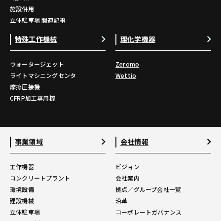
施設併用
立体駐車場 関連記事
特殊工作機械
理化学機器
ウォータージェット
Zeromo
ライトマシニングセンタ
Wettio
摩擦圧接機
CFRP加工専用機
事業領域
会社情報
工作機器
ビジョン
コンクリートプラント
会社案内
環境設備
拠点／グループ会社一覧
建設機械
沿革
立体駐車場
コーポレートガバナンス