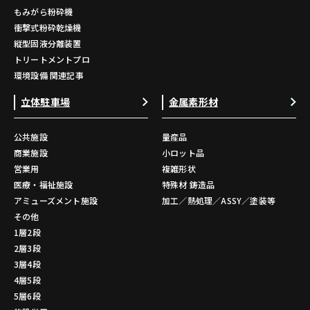
もみがら粉砕機
衝撃式粉砕乾燥機
縦型固液分離装置
トリートメントプロ
環境設備 関連記事
立体駐車場
金属素形材
公共施設
量産品
商業施設
小ロット品
営業用
複雑形状
医療・福祉施設
特殊材 鋳造品
アミューズメント施設
加工／熱処理／ASSY／塗装等
その他
1層2段
2層3段
3層4段
4層5段
5層6段