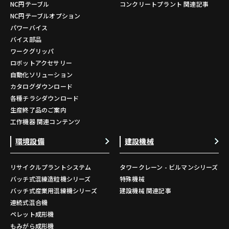
NC円テーブル
コンクリートプラント 関連記事
NC円テーブルオプション
パワーバイス
バイス部品
ワークグリッパ
ロボットアクセサリー
自動化ソリューション
カタログダウンロード
各種チラシダウンロード
生産終了品のご案内
工作機器 関連コンテンツ
環境設備
建設機械
リサイクルプラントシステム
タワークレーン - ビルマンシリーズ
バッチ式混練造粒機シリーズ
特殊機械
バッチ式産業用混練機シリーズ
建設機械 関連記事
連続式混合機
ペレット成形機
もみがら成形機