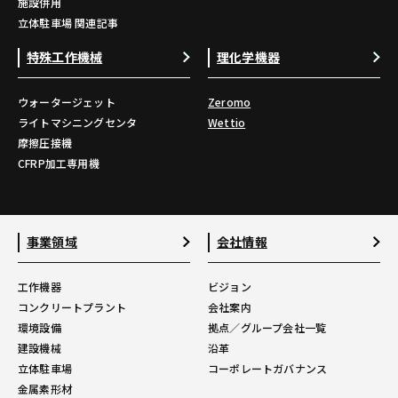
施設併用
立体駐車場 関連記事
特殊工作機械
理化学機器
ウォータージェット
Zeromo
ライトマシニングセンタ
Wettio
摩擦圧接機
CFRP加工専用機
事業領域
会社情報
工作機器
ビジョン
コンクリートプラント
会社案内
環境設備
拠点／グループ会社一覧
建設機械
沿革
立体駐車場
コーポレートガバナンス
金属素形材