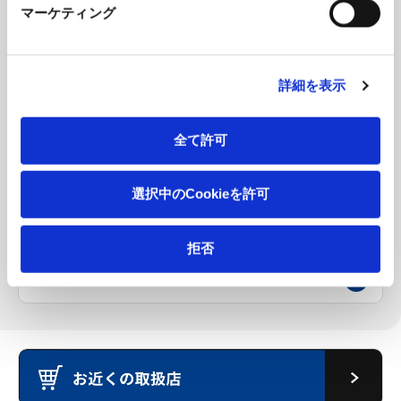
マーケティング
環境設備
建設機械
詳細を表示
立体駐車場
全て許可
金属素形材
選択中のCookieを許可
特殊工作機械
拒否
理化学機器