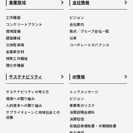
事業領域
会社情報
工作機器
ビジョン
コンクリートプラント
会社案内
環境設備
拠点／グループ会社一覧
建設機械
沿革
立体駐車場
コーポレートガバナンス
金属素形材
特殊工作機械
理化学機器
サステナビリティ
IR情報
サステナビリティの考え方
トップメッセージ
環境への取り組み
ビジョン
人的資本への取り組み
事業等のリスク
サプライチェーンと地域社会との
決算説明会資料
協働
決算短信
有価証券報告書・半期報告書
株主通信