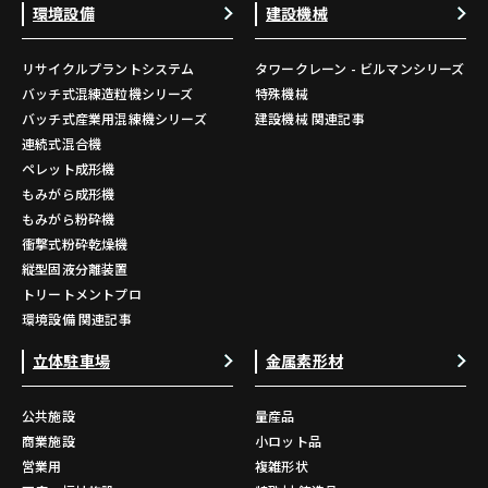
環境設備
建設機械
リサイクルプラントシステム
タワークレーン - ビルマンシリーズ
バッチ式混練造粒機シリーズ
特殊機械
バッチ式産業用混練機シリーズ
建設機械 関連記事
連続式混合機
ペレット成形機
もみがら成形機
もみがら粉砕機
衝撃式粉砕乾燥機
縦型固液分離装置
トリートメントプロ
環境設備 関連記事
立体駐車場
金属素形材
公共施設
量産品
商業施設
小ロット品
営業用
複雑形状