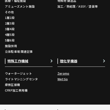
医療・福祉施設
特殊材 鋳造品
アミューズメント施設
加工／熱処理／ASSY／塗装等
その他
1層2段
2層3段
3層4段
4層5段
5層6段
施設併用
立体駐車場 関連記事
特殊工作機械
理化学機器
ウォータージェット
Zeromo
ライトマシニングセンタ
Wettio
摩擦圧接機
CFRP加工専用機