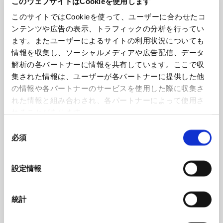
このウェブサイトはCookieを使用します
チャック部品
このサイトではCookieを使って、ユーザーに合わせたコ
把握力計
ンテンツや広告の表示、トラフィックの分析を行ってい
回転シリンダ
ます。またユーザーによるサイトの利用状況についても
NC円テーブル
情報を収集し、ソーシャルメディアや広告配信、データ
NC円テーブルオプション
解析の各パートナーに情報を共有しています。ここで収
パワーバイス
集された情報は、ユーザーが各パートナーに提供した他
バイス部品
の情報や各パートナーのサービスを使用した際に収集さ
ワークグリッパ
れた情報と組み合わされ、各パートナーによって使用さ
ロボットアクセサリー
れることがあります。
自動化ソリューション
同
カタログダウンロード
必須
意
各種チラシダウンロード
の
生産終了品のご案内
選
設定情報
択
工作機器 関連コンテンツ
統計
コンクリートプラント