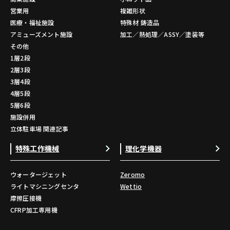
営業用
複雑形状
医療・福祉施設
特殊材 鋳造品
アミューズメント施設
加工／熱処理／ASSY／塗装等
その他
1層2段
2層3段
3層4段
4層5段
5層6段
施設併用
立体駐車場 関連記事
特殊工作機械
理化学機器
ウォータージェット
Zeromo
ライトマシニングセンタ
Wettio
摩擦圧接機
CFRP加工専用機