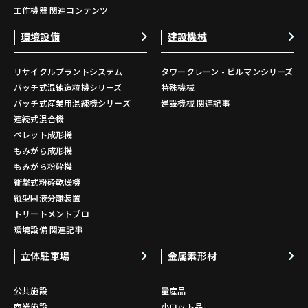
工作機器 関連コンテンツ
環境設備
建設機械
リサイクルプラントシステム
タワークレーン - ビルマンシリーズ
バッチ式混練造粒機シリーズ
特殊機械
バッチ式産業用混練機シリーズ
建設機械 関連記事
連続式混合機
ペレット成形機
もみがら成形機
もみがら粉砕機
衝撃式粉砕乾燥機
縦型固液分離装置
トリートメントプロ
環境設備 関連記事
立体駐車場
金属素形材
公共施設
量産品
商業施設
小ロット品