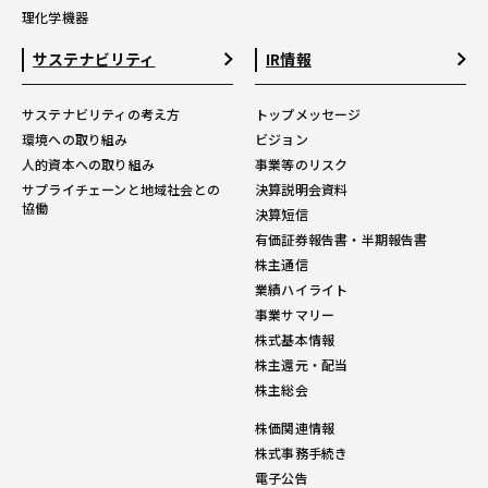
理化学機器
サステナビリティ
IR情報
サステナビリティの考え方
トップメッセージ
環境への取り組み
ビジョン
人的資本への取り組み
事業等のリスク
サプライチェーンと地域社会との
決算説明会資料
協働
決算短信
有価証券報告書・半期報告書
株主通信
業績ハイライト
事業サマリー
株式基本情報
株主還元・配当
株主総会
株価関連情報
株式事務手続き
電子公告