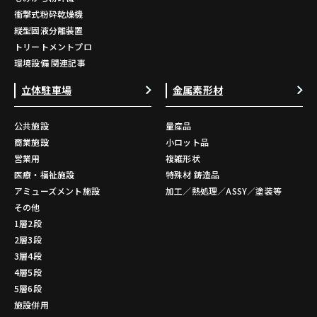
衝撃式粉砕乾燥機
縦型固液分離装置
トリートメントプロ
環境設備 関連記事
立体駐車場
金属素形材
公共施設
量産品
商業施設
小ロット品
営業用
複雑形状
医療・福祉施設
特殊材 鋳造品
アミューズメント施設
加工／熱処理／ASSY／塗装等
その他
1層2段
2層3段
3層4段
4層5段
5層6段
施設併用