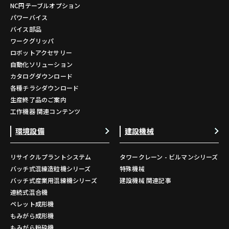
NC円テーブルオプション
パワーバイス
バイス部品
ワークグリッパ
ロボットアクセサリー
自動化ソリューション
カタログダウンロード
各種チラシダウンロード
生産終了品のご案内
工作機器 関連コンテンツ
環境設備
建設機械
リサイクルプラントシステム
タワークレーン - ビルマンシリーズ
バッチ式混練造粒機シリーズ
特殊機械
バッチ式産業用混練機シリーズ
建設機械 関連記事
連続式混合機
ペレット成形機
もみがら成形機
もみがら粉砕機