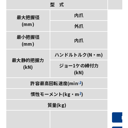
型 式
I
内爪
最大把握径
(mm)
外爪
最小把握径
内爪
(mm)
ハンドルトルク(N・m)
最大静的把握力
ジョー1ケの締付力
(kN)
(kN)
-1
2
許容最高回転速度(min
)
2
0.
慣性モーメント(kg・m
)
質量(kg)
2
PD