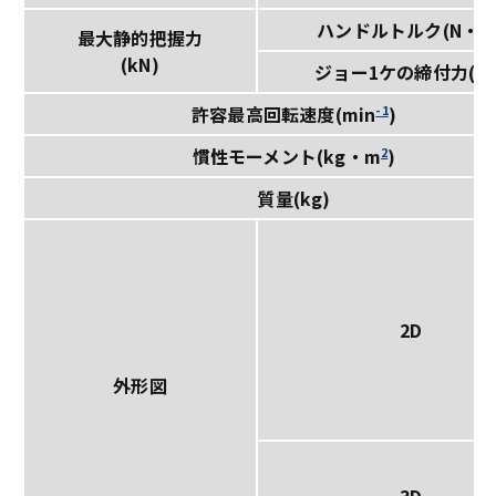
ハンドルトルク(N・m
最大静的把握力
(kN)
ジョー1ケの締付力(kN
-1
許容最高回転速度(min
)
2
慣性モーメント(kg・m
)
質量(kg)
2D
外形図