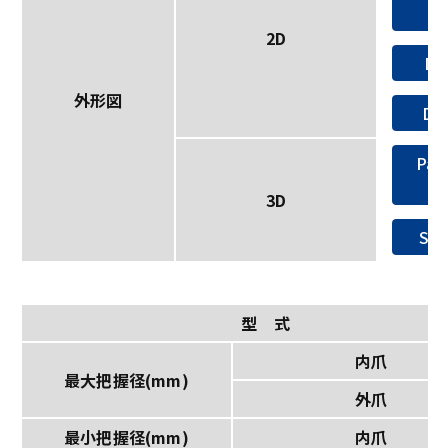
TI
2D
DX
外形図
DW
Para
3D
ST
型 式
内爪
最大把握径(mm)
外爪
最小把握径(mm)
内爪