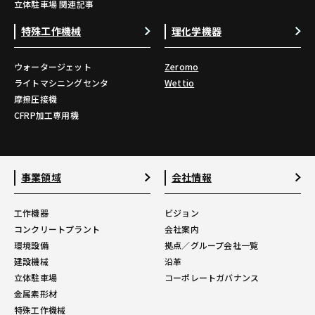
立体駐車場 関連記事
特殊工作機械
理化学機器
ウォータージェット
Zeromo
ライトマシニングセンタ
Wettio
摩擦圧接機
CFRP加工専用機
事業領域
会社情報
工作機器
ビジョン
コンクリートプラント
会社案内
環境設備
拠点／グループ会社一覧
建設機械
沿革
立体駐車場
コーポレートガバナンス
金属素形材
特殊工作機械