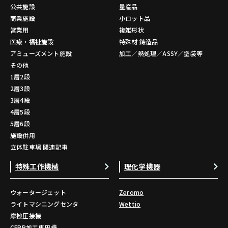
公共施設
量産品
商業施設
小ロット品
営業用
複雑形状
医療・福祉施設
特殊材 鋳造品
アミューズメント施設
加工／熱処理／ASSY／塗装等
その他
1層2段
2層3段
3層4段
4層5段
5層6段
施設併用
立体駐車場 関連記事
特殊工作機械
理化学機器
ウォータージェット
Zeromo
ライトマシニングセンタ
Wettio
摩擦圧接機
CFRP加工専用機