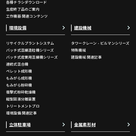
各種チラシダウンロード
生産終了品のご案内
工作機器 関連コンテンツ
環境設備
建設機械
リサイクルプラントシステム
タワークレーン - ビルマンシリーズ
バッチ式混練造粒機シリーズ
特殊機械
バッチ式産業用混練機シリーズ
建設機械 関連記事
連続式混合機
ペレット成形機
もみがら成形機
もみがら粉砕機
衝撃式粉砕乾燥機
縦型固液分離装置
トリートメントプロ
環境設備 関連記事
立体駐車場
金属素形材