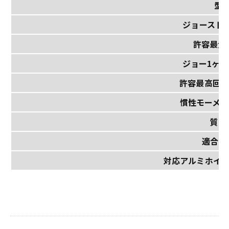
型
ジョーストロ
許容最大入
ジョー1ヶの
許容最高回転
慣性モーメン
質量(
適合シ
対応アルミホイール