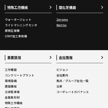
特殊工作機械
理化学機器
ウォータージェット
Zeromo
ライトマシニングセンタ
Wettio
摩擦圧接機
CFRP加工専用機
事業領域
会社情報
工作機器
ビジョン
コンクリートプラント
会社案内
環境設備
拠点／グループ会社一覧
建設機械
沿革
立体駐車場
コーポレートガバナンス
金属素形材
特殊工作機械