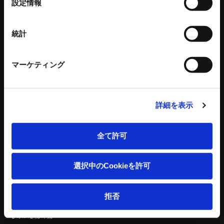
設定情報
択
パワーバイス
バイス部品
ワークグリッパ
統計
ロボットアクセサリー
自動化ソリューション
マーケティング
カタログダウンロード
各種チラシダウンロード
生産終了品のご案内
工作機器 関連コンテンツ
詳細を表示
環境設備
建設機械
全て許可
リサイクルプラントシステム
タワークレーン - ビルマンシリーズ
バッチ式混練造粒機シリーズ
特殊機械
選択中のCookieを許可
バッチ式産業用混練機シリーズ
建設機械 関連記事
連続式混合機
ペレット成形機
拒否
もみがら成形機
もみがら粉砕機