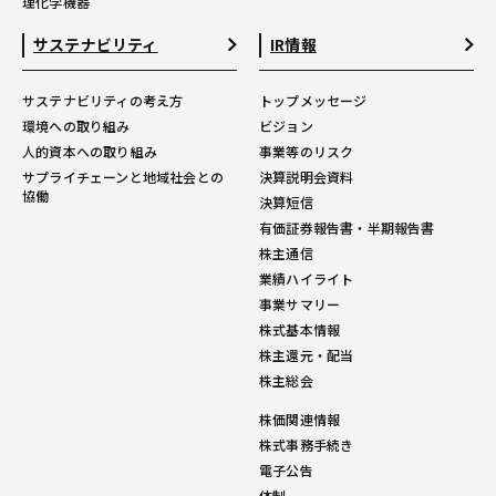
理化学機器
サステナビリティ
IR情報
サステナビリティの考え方
トップメッセージ
環境への取り組み
ビジョン
人的資本への取り組み
事業等のリスク
サプライチェーンと地域社会との
決算説明会資料
協働
決算短信
有価証券報告書・半期報告書
株主通信
業績ハイライト
事業サマリー
株式基本情報
株主還元・配当
株主総会
株価関連情報
株式事務手続き
電子公告
体制