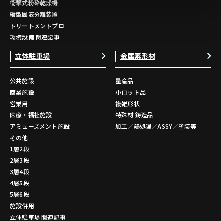
衝撃式粉砕乾燥機
縦型固液分離装置
トリートメントプロ
環境設備 関連記事
立体駐車場
金属素形材
公共施設
量産品
商業施設
小ロット品
営業用
複雑形状
医療・福祉施設
特殊材 鋳造品
アミューズメント施設
加工／熱処理／ASSY／塗装等
その他
1層2段
2層3段
3層4段
4層5段
5層6段
施設併用
立体駐車場 関連記事