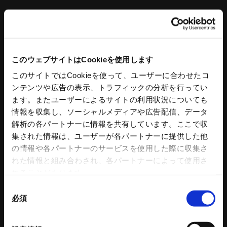
キーワードを入力して検索
このウェブサイトはCookieを使用します
このサイトではCookieを使って、ユーザーに合わせたコ
ンテンツや広告の表示、トラフィックの分析を行ってい
ます。またユーザーによるサイトの利用状況についても
情報を収集し、ソーシャルメディアや広告配信、データ
工作機器
コンクリートプラント
解析の各パートナーに情報を共有しています。ここで収
集された情報は、ユーザーが各パートナーに提供した他
スタンダードチャック
コンクリートプラント
の情報や各パートナーのサービスを使用した際に収集さ
アドバンスチャック
コンクリートミキサ
れた情報と組み合わされ、各パートナーによって使用さ
ハンドチャック
操作盤
れることがあります。
チャック部品
プラント水処理設備
同
把握力計
プラント付帯設備
必須
意
回転シリンダ
トリートメントプロ
の
NC円テーブル
コンクリートプラント 関連記事
選
NC円テーブルオプション