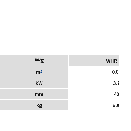
単位
WHR-60A
3
0.06
m
kW
3.7
mm
40
kg
600