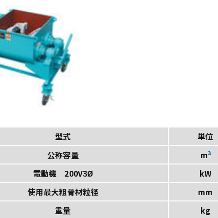
型式
単位
公称容量
3
m
電動機 200V3Ø
kW
使用最大粗骨材粒径
mm
重量
kg