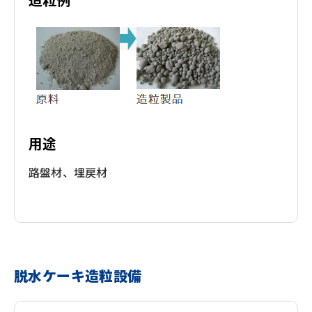
用途
路盤材、埋戻材
脱水ケーキ造粒設備