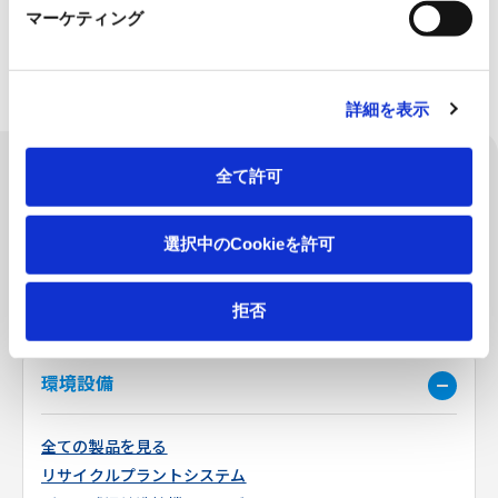
廃棄物・副産物の有効利用、有
造粒固化することにより、焼却
マーケティング
価物の資源回収を可能に
灰・無機汚泥・建設汚泥・ダス
ト・スラッジなどの、再資源化
を実現
詳細を表示
製品カテゴリ
全て許可
CATEGORY
選択中のCookieを許可
工作機器
拒否
コンクリートプラント
環境設備
全ての製品を見る
リサイクルプラントシステム