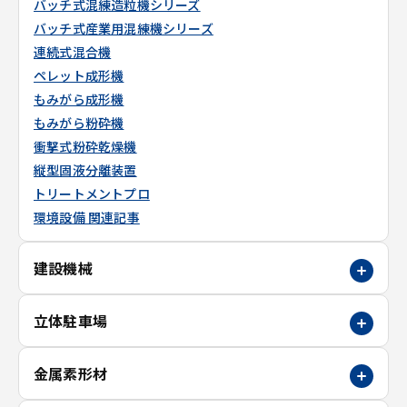
バッチ式混練造粒機シリーズ
バッチ式産業用混練機シリーズ
連続式混合機
ペレット成形機
もみがら成形機
もみがら粉砕機
衝撃式粉砕乾燥機
縦型固液分離装置
トリートメントプロ
環境設備 関連記事
建設機械
立体駐車場
金属素形材