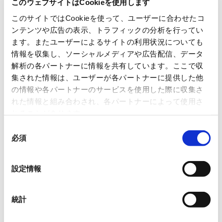
このウェブサイトはCookieを使用します
このサイトではCookieを使って、ユーザーに合わせたコ
リサイクルプラント 周辺機
器
ンテンツや広告の表示、トラフィックの分析を行ってい
災害廃棄物処理について④-
土砂の処理
ます。またユーザーによるサイトの利用状況についても
情報を収集し、ソーシャルメディアや広告配信、データ
解析の各パートナーに情報を共有しています。ここで収
集された情報は、ユーザーが各パートナーに提供した他
の情報や各パートナーのサービスを使用した際に収集さ
れた情報と組み合わされ、各パートナーによって使用さ
関連製品
れることがあります。
同
必須
意
の
選
設定情報
択
統計
リサイクルプラントシステ
バッチ式混錬造粒機シリー
ム
ズ