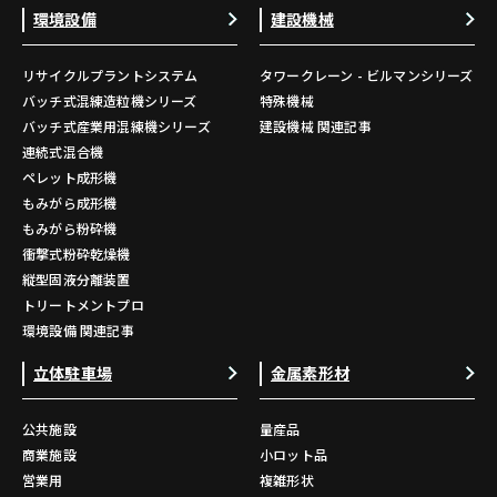
環境設備
建設機械
リサイクルプラントシステム
タワークレーン - ビルマンシリーズ
バッチ式混練造粒機シリーズ
特殊機械
バッチ式産業用混練機シリーズ
建設機械 関連記事
連続式混合機
ペレット成形機
もみがら成形機
もみがら粉砕機
衝撃式粉砕乾燥機
縦型固液分離装置
トリートメントプロ
環境設備 関連記事
立体駐車場
金属素形材
公共施設
量産品
商業施設
小ロット品
営業用
複雑形状