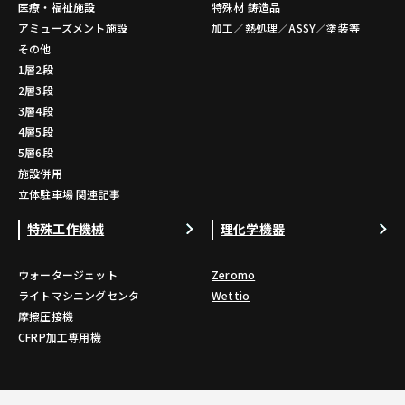
医療・福祉施設
特殊材 鋳造品
アミューズメント施設
加工／熱処理／ASSY／塗装等
その他
1層2段
2層3段
3層4段
4層5段
5層6段
施設併用
立体駐車場 関連記事
特殊工作機械
理化学機器
ウォータージェット
Zeromo
ライトマシニングセンタ
Wettio
摩擦圧接機
CFRP加工専用機