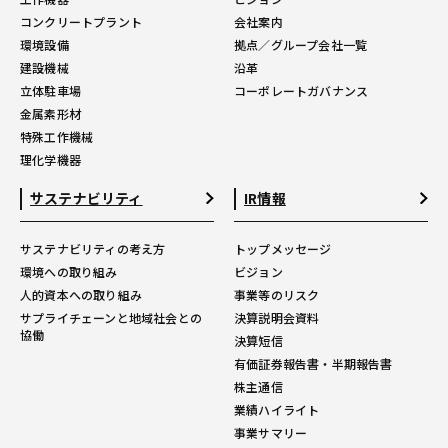
コンクリートプラント
会社案内
環境設備
拠点／グループ会社一覧
建設機械
沿革
立体駐車場
コーポレートガバナンス
金属素形材
特殊工作機械
理化学機器
サステナビリティ
IR情報
サステナビリティの考え方
トップメッセージ
環境への取り組み
ビジョン
人的資本への取り組み
事業等のリスク
サプライチェーンと地域社会との
決算説明会資料
協働
決算短信
有価証券報告書・半期報告書
株主通信
業績ハイライト
事業サマリー