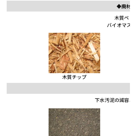
◆廃材
木質ペレ
バイオマス
木質チップ
下水汚泥の減容、