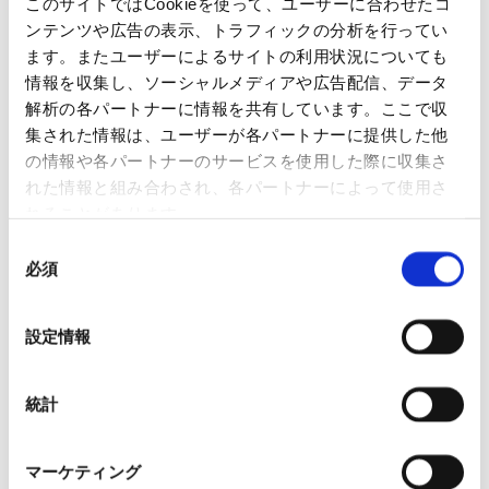
このサイトではCookieを使って、ユーザーに合わせたコ
ンテンツや広告の表示、トラフィックの分析を行ってい
ます。またユーザーによるサイトの利用状況についても
情報を収集し、ソーシャルメディアや広告配信、データ
解析の各パートナーに情報を共有しています。ここで収
集された情報は、ユーザーが各パートナーに提供した他
の情報や各パートナーのサービスを使用した際に収集さ
れた情報と組み合わされ、各パートナーによって使用さ
災害廃棄物処理について②-
災害廃棄物処理について③-
木くず処理
がれき類の処理
れることがあります。
同
必須
意
の
選
設定情報
択
統計
災害廃棄物処理について④-
マーケティング
土砂の処理