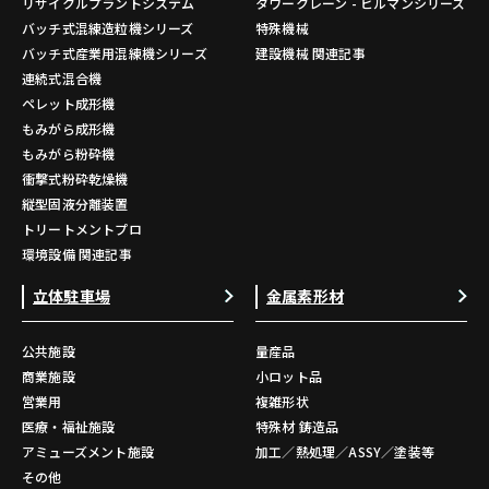
リサイクルプラントシステム
タワークレーン - ビルマンシリーズ
バッチ式混練造粒機シリーズ
特殊機械
バッチ式産業用混練機シリーズ
建設機械 関連記事
連続式混合機
ペレット成形機
もみがら成形機
もみがら粉砕機
衝撃式粉砕乾燥機
縦型固液分離装置
トリートメントプロ
環境設備 関連記事
立体駐車場
金属素形材
公共施設
量産品
商業施設
小ロット品
営業用
複雑形状
医療・福祉施設
特殊材 鋳造品
アミューズメント施設
加工／熱処理／ASSY／塗装等
その他