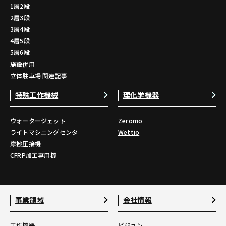
1層2段
2層3段
3層4段
4層5段
5層6段
施設併用
立体駐車場 関連記事
特殊工作機械
理化学機器
ウォータージェット
Zeromo
ライトマシニングセンタ
Wettio
摩擦圧接機
CFRP加工専用機
事業領域
会社情報
工作機器
ビジョン