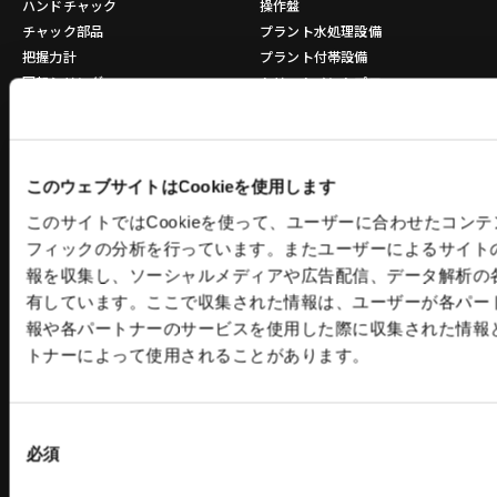
ハンドチャック
操作盤
チャック部品
プラント水処理設備
把握力計
プラント付帯設備
回転シリンダ
トリートメントプロ
NC円テーブル
コンクリートプラント 関連記事
NC円テーブルオプション
パワーバイス
バイス部品
このウェブサイトはCookieを使用します
ワークグリッパ
このサイトではCookieを使って、ユーザーに合わせたコン
ロボットアクセサリー
フィックの分析を行っています。またユーザーによるサイト
自動化ソリューション
報を収集し、ソーシャルメディアや広告配信、データ解析の
カタログダウンロード
有しています。ここで収集された情報は、ユーザーが各パー
各種チラシダウンロード
報や各パートナーのサービスを使用した際に収集された情報
生産終了品のご案内
トナーによって使用されることがあります。
工作機器 関連コンテンツ
環境設備
建設機械
同
必須
意
リサイクルプラントシステム
タワークレーン - ビルマンシリーズ
の
バッチ式混練造粒機シリーズ
特殊機械