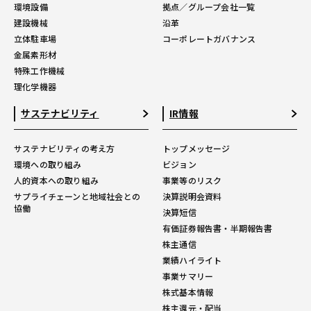
環境設備
拠点／グループ会社一覧
建設機械
沿革
立体駐車場
コーポレートガバナンス
金属素形材
特殊工作機械
理化学機器
サステナビリティ
IR情報
サステナビリティの考え方
トップメッセージ
環境への取り組み
ビジョン
人的資本への取り組み
事業等のリスク
サプライチェーンと地域社会との
決算説明会資料
協働
決算短信
有価証券報告書・半期報告書
株主通信
業績ハイライト
事業サマリー
株式基本情報
株主還元・配当