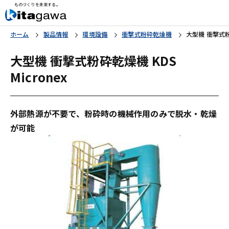
ものづくりを未来する。
ホーム
製品情報
環境設備
衝撃式粉砕乾燥機
大型機 衝撃式粉砕
大型機 衝撃式粉砕乾燥機 KDS
Micronex
外部熱源が不要で、粉砕時の機械作用のみで脱水・乾燥
が可能