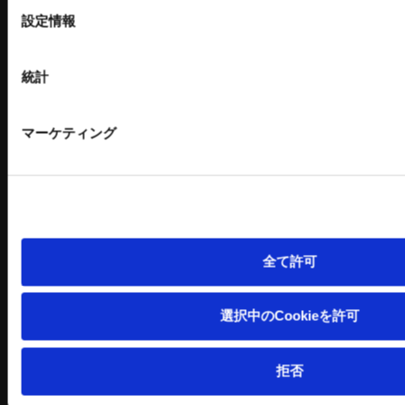
選
バッチ式産業用混練機シリーズ
建設機械 関連記事
設定情報
択
連続式混合機
ペレット成形機
もみがら成形機
統計
もみがら粉砕機
衝撃式粉砕乾燥機
マーケティング
縦型固液分離装置
トリートメントプロ
環境設備 関連記事
立体駐車場
金属素形材
公共施設
量産品
全て許可
商業施設
小ロット品
営業用
複雑形状
選択中のCookieを許可
医療・福祉施設
特殊材 鋳造品
アミューズメント施設
加工／熱処理／ASSY／塗装等
その他
拒否
1層2段
2層3段