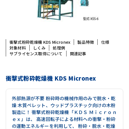
衝撃式粉砕乾燥機 KDS Micronex
製品特徴
仕様
対象材料
しくみ
処理例
サブライセンス取得について
関連記事
衝撃式粉砕乾燥機 KDS Micronex
外部熱源が不要 粉砕時の機械作用のみで脱水・乾
燥 木質ペレット、ウッドプラスチック向けの木粉
製造に！ 衝撃式粉砕乾燥機「ＫＤＳ Ｍｉｃｒｏｎ
ｅｘ」は、 高速回転子による材料への衝撃・粉砕
の運動エネルギーを利用して、 粉砕・脱水・乾燥