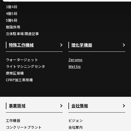
3層4段
4層5段
5層6段
施設併用
立体駐車場 関連記事
特殊工作機械
理化学機器
ウォータージェット
Zeromo
ライトマシニングセンタ
Wettio
摩擦圧接機
CFRP加工専用機
事業領域
会社情報
工作機器
ビジョン
コンクリートプラント
会社案内