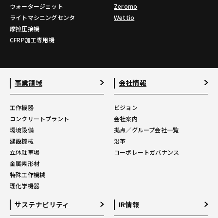
ウォータージェット
Zeromo
ライトマシニングセンタ
Wettio
摩擦圧接機
CFRP加工専用機
事業領域
会社情報
工作機器
ビジョン
コンクリートプラント
会社案内
環境設備
拠点／グループ会社一覧
建設機械
沿革
立体駐車場
コーポレートガバナンス
金属素形材
特殊工作機械
理化学機器
サステナビリティ
IR情報