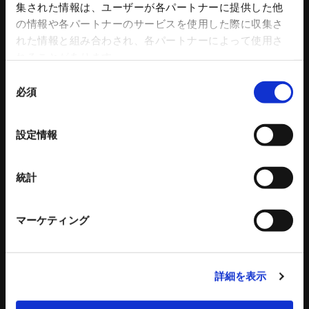
集された情報は、ユーザーが各パートナーに提供した他
ロボットアクセサリー
の情報や各パートナーのサービスを使用した際に収集さ
自動化ソリューション
れた情報と組み合わされ、各パートナーによって使用さ
カタログダウンロード
れることがあります。
各種チラシダウンロード
生産終了品のご案内
同
必須
工作機器 関連コンテンツ
意
の
環境設備
建設機械
選
設定情報
択
リサイクルプラントシステム
タワークレーン - ビルマンシリーズ
バッチ式混練造粒機シリーズ
特殊機械
統計
バッチ式産業用混練機シリーズ
建設機械 関連記事
連続式混合機
ペレット成形機
マーケティング
もみがら成形機
もみがら粉砕機
衝撃式粉砕乾燥機
詳細を表示
縦型固液分離装置
トリートメントプロ