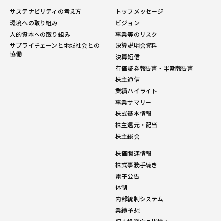
サステナビリティの考え方
トップメッセージ
環境への取り組み
ビジョン
人的資本への取り組み
事業等のリスク
サプライチェーンと地域社会との
決算説明会資料
協働
決算短信
有価証券報告書・半期報告書
株主通信
業績ハイライト
事業サマリー
株式基本情報
株主還元・配当
株主総会
株価関連情報
株式事務手続き
電子公告
体制
内部統制システム
業績予想