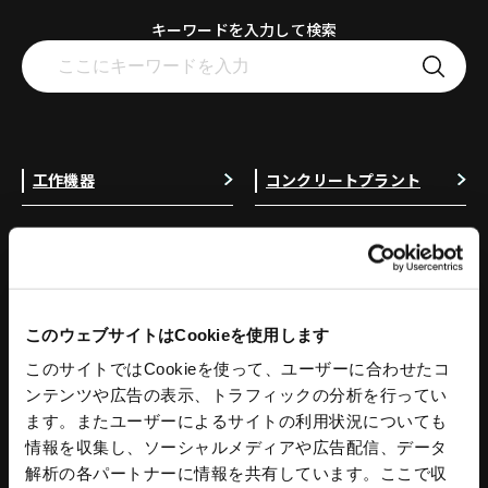
キーワードを入力して検索
工作機器
コンクリートプラント
スタンダードチャック
コンクリートプラント
アドバンスチャック
コンクリートミキサ
ハンドチャック
操作盤
チャック部品
プラント水処理設備
このウェブサイトはCookieを使用します
把握力計
プラント付帯設備
回転シリンダ
トリートメントプロ
このサイトではCookieを使って、ユーザーに合わせたコ
NC円テーブル
コンクリートプラント 関連記事
ンテンツや広告の表示、トラフィックの分析を行ってい
NC円テーブルオプション
ます。またユーザーによるサイトの利用状況についても
パワーバイス
情報を収集し、ソーシャルメディアや広告配信、データ
バイス部品
解析の各パートナーに情報を共有しています。ここで収
ワークグリッパ