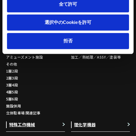
環境設備 関連記事
全て許可
立体駐車場
金属素形材
選択中のCookieを許可
公共施設
量産品
商業施設
小ロット品
拒否
営業用
複雑形状
医療・福祉施設
特殊材 鋳造品
アミューズメント施設
加工／熱処理／ASSY／塗装等
その他
1層2段
2層3段
3層4段
4層5段
5層6段
施設併用
立体駐車場 関連記事
特殊工作機械
理化学機器