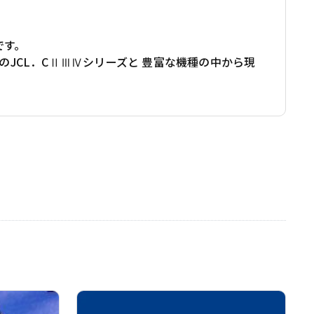
です。
のJCL．CⅡⅢⅣシリーズと 豊富な機種の中から現