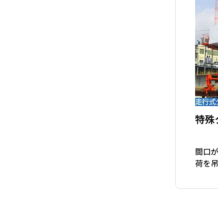
特殊
間口
荷を