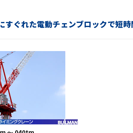
にすぐれた電動チェンブロックで短時
tm ～ 040tm