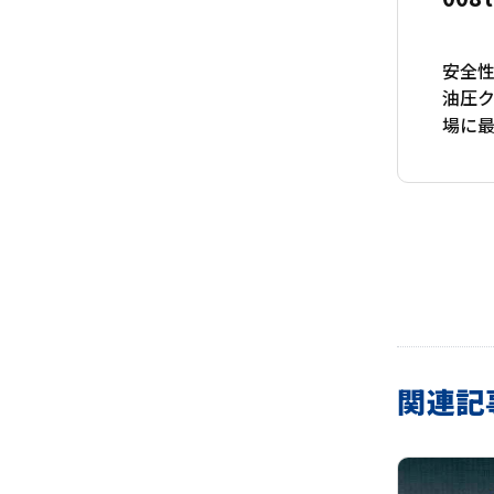
安全
油圧ク
場に
関連記