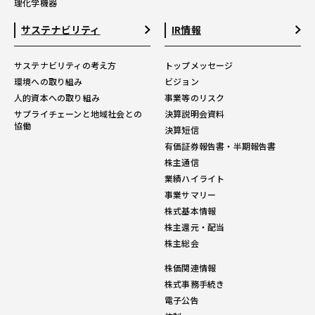
理化学機器
サステナビリティ
IR情報
サステナビリティの考え方
トップメッセージ
環境への取り組み
ビジョン
人的資本への取り組み
事業等のリスク
サプライチェーンと地域社会との
決算説明会資料
協働
決算短信
有価証券報告書・半期報告書
株主通信
業績ハイライト
事業サマリー
株式基本情報
株主還元・配当
株主総会
株価関連情報
株式事務手続き
電子公告