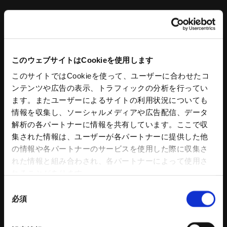
キーワードを入力して検索
このウェブサイトはCookieを使用します
このサイトではCookieを使って、ユーザーに合わせたコ
ンテンツや広告の表示、トラフィックの分析を行ってい
ます。またユーザーによるサイトの利用状況についても
情報を収集し、ソーシャルメディアや広告配信、データ
工作機器
コンクリートプラント
解析の各パートナーに情報を共有しています。ここで収
集された情報は、ユーザーが各パートナーに提供した他
スタンダードチャック
コンクリートプラント
の情報や各パートナーのサービスを使用した際に収集さ
アドバンスチャック
コンクリートミキサ
れた情報と組み合わされ、各パートナーによって使用さ
ハンドチャック
操作盤
れることがあります。
チャック部品
プラント水処理設備
同
把握力計
プラント付帯設備
必須
意
回転シリンダ
トリートメントプロ
の
NC円テーブル
コンクリートプラント 関連記事
選
NC円テーブルオプション