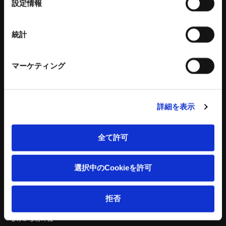
設定情報
択
パワーバイス
バイス部品
ワークグリッパ
統計
ロボットアクセサリー
自動化ソリューション
マーケティング
カタログダウンロード
各種チラシダウンロード
生産終了品のご案内
工作機器 関連コンテンツ
詳細を表示
環境設備
建設機械
全て許可
リサイクルプラントシステム
タワークレーン - ビルマンシリーズ
バッチ式混練造粒機シリーズ
特殊機械
選択中のCookieを許可
バッチ式産業用混練機シリーズ
建設機械 関連記事
連続式混合機
ペレット成形機
拒否
もみがら成形機
もみがら粉砕機