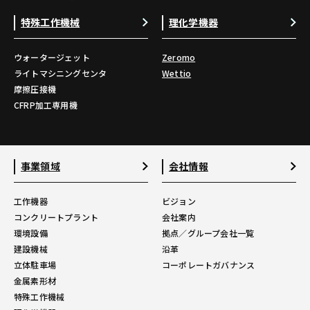
特殊工作機械
理化学機器
ウォータージェット
Zeromo
ライトマシニングセンタ
Wettio
摩擦圧接機
CFRP加工専用機
事業領域
会社情報
工作機器
ビジョン
コンクリートプラント
会社案内
環境設備
拠点／グループ会社一覧
建設機械
沿革
立体駐車場
コーポレートガバナンス
金属素形材
特殊工作機械