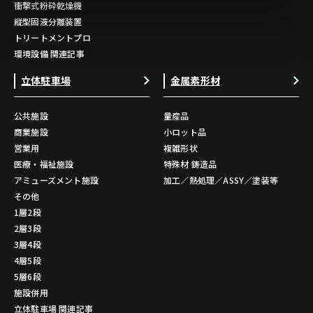
衝撃式粉砕乾燥機
縦型固液分離装置
トリートメントプロ
環境設備 関連記事
立体駐車場
金属素形材
公共施設
量産品
商業施設
小ロット品
営業用
複雑形状
医療・福祉施設
特殊材 鋳造品
アミューズメント施設
加工／熱処理／ASSY／塗装等
その他
1層2段
2層3段
3層4段
4層5段
5層6段
施設併用
立体駐車場 関連記事