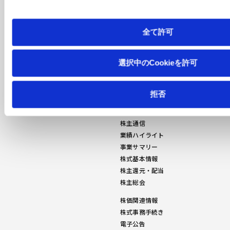
理化学機器
サステナビリティ
IR情報
全て許可
サステナビリティの考え方
トップメッセージ
選択中のCookieを許可
環境への取り組み
ビジョン
人的資本への取り組み
事業等のリスク
サプライチェーンと地域社会との
決算説明会資料
拒否
協働
決算短信
有価証券報告書・半期報告書
株主通信
業績ハイライト
事業サマリー
株式基本情報
株主還元・配当
株主総会
株価関連情報
株式事務手続き
電子公告