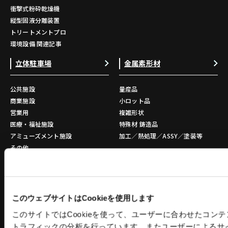
衝撃式粉砕乾燥機
縦型固液分離装置
トリートメントプロ
環境設備 関連記事
立体駐車場
金属素形材
公共施設
量産品
商業施設
小ロット品
営業用
複雑形状
医療・福祉施設
特殊材 鋳造品
アミューズメント施設
加工／熱処理／ASSY／塗装等
その他
1層2段
2層3段
3層4段
4層5段
このウェブサイトはCookieを使用します
5層6段
このサイトではCookieを使って、ユーザーに合わせたコン
施設併用
トラフィックの分析を行っています。またユーザーによるサ