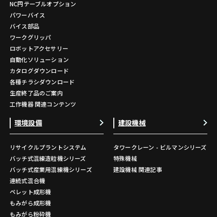
NC円テーブルオプション
パワーバイス
バイス部品
ワークグリッパ
ロボットアクセサリー
自動化ソリューション
カタログダウンロード
各種チラシダウンロード
生産終了品のご案内
工作機器 関連コンテンツ
環境設備
建設機械
リサイクルプラントシステム
タワークレーン - ビルマンシリーズ
バッチ式混練造粒機シリーズ
特殊機械
バッチ式産業用混練機シリーズ
建設機械 関連記事
連続式混合機
ペレット成形機
もみがら成形機
もみがら粉砕機