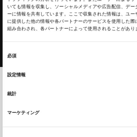
立体駐車場 関連記事
いても情報を収集し、ソーシャルメディアや広告配信、デー
特殊工作機械
理化学機器
ーに情報を共有しています。ここで収集された情報は、ユー
に提供した他の情報や各パートナーのサービスを使用した際
ウォータージェット
Zeromo
組み合わされ、各パートナーによって使用されることがあり
ライトマシニングセンタ
Wettio
摩擦圧接機
CFRP加工専用機
同
必須
意
の
選
設定情報
事業領域
会社情報
択
工作機器
ビジョン
統計
コンクリートプラント
会社案内
環境設備
拠点／グループ会社一覧
マーケティング
建設機械
沿革
立体駐車場
コーポレートガバナンス
金属素形材
特殊工作機械