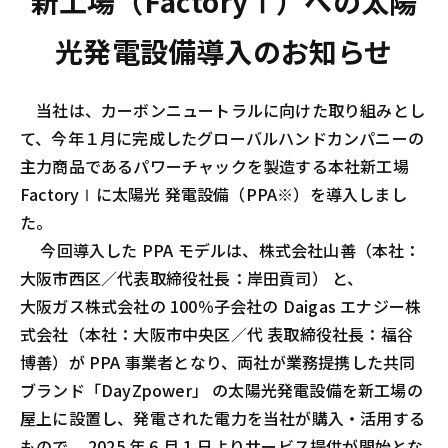
新工場（FactoryⅠ）への太陽
光発電設備導入のお知らせ
当社は、カーボンニュートラルに向けた取り組みとし
て、今年１月に完成したグローバルハンドカンパニーの
主力商品であるパワーチャックを製造する本社新工場
FactoryⅠに太陽光 発電設備（PPA※）を導入しまし
た。
今回導入した PPA モデルは、株式会社山善（本社：
大阪市西区／代表取締役社長：岸田貢司） と、
大阪ガス株式会社の 100％子会社の Daigas エナジー株
式会社（本社：大阪市中央区／代 表取締役社長：福谷
博善）が PPA 事業者となり、両社が業務提携した共同
ブランド「DayZpower」 の太陽光発電設備を新工場の
屋上に設置し、発電された電力を当社が購入・活用する
もので、 2025 年 6 月 1 日よりサービス提供が開始とな