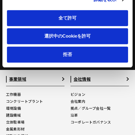
立体駐車場 関連記事
特殊工作機械
理化学機器
全て許可
ウォータージェット
Zeromo
選択中のCookieを許可
ライトマシニングセンタ
Wettio
摩擦圧接機
CFRP加工専用機
拒否
事業領域
会社情報
工作機器
ビジョン
コンクリートプラント
会社案内
環境設備
拠点／グループ会社一覧
建設機械
沿革
立体駐車場
コーポレートガバナンス
金属素形材