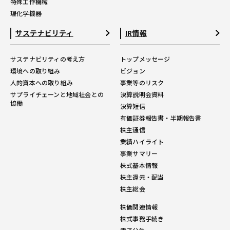
特殊工作機械
理化学機器
サステナビリティ
IR情報
サステナビリティの考え方
トップメッセージ
環境への取り組み
ビジョン
人的資本への取り組み
事業等のリスク
サプライチェーンと地域社会との
決算説明会資料
協働
決算短信
有価証券報告書・半期報告書
株主通信
業績ハイライト
事業サマリー
株式基本情報
株主還元・配当
株主総会
株価関連情報
株式事務手続き