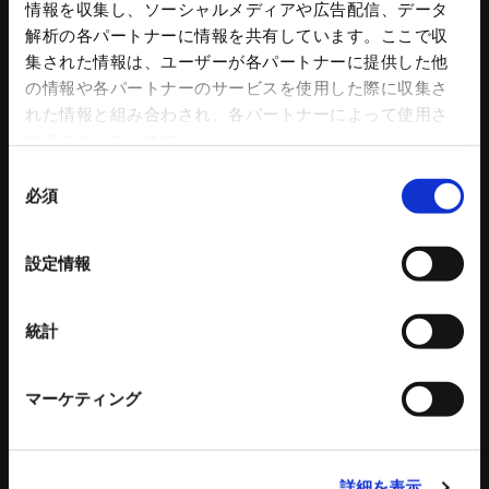
もみがら粉砕機
情報を収集し、ソーシャルメディアや広告配信、データ
衝撃式粉砕乾燥機
解析の各パートナーに情報を共有しています。ここで収
縦型固液分離装置
集された情報は、ユーザーが各パートナーに提供した他
トリートメントプロ
の情報や各パートナーのサービスを使用した際に収集さ
環境設備 関連記事
れた情報と組み合わされ、各パートナーによって使用さ
れることがあります。
立体駐車場
金属素形材
同
必須
意
公共施設
量産品
の
商業施設
小ロット品
選
営業用
複雑形状
設定情報
択
医療・福祉施設
特殊材 鋳造品
アミューズメント施設
加工／熱処理／ASSY／塗装等
その他
統計
1層2段
2層3段
マーケティング
3層4段
4層5段
5層6段
施設併用
詳細を表示