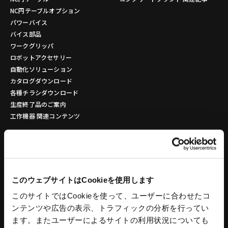
NC円テーブルオプション
パワーバイス
バイス部品
ワークグリッパ
ロボットアクセサリー
自動化ソリューション
カタログダウンロード
各種チラシダウンロード
生産終了品のご案内
工作機器 関連コンテンツ
環境設備
建設機械
リサイクルプラントシステム
タワークレーン - ビルマンシリーズ
バッチ式混練造粒機シリーズ
特殊機械
このウェブサイトはCookieを使用します
バッチ式産業用混練機シリーズ
建設機械 関連記事
このサイトではCookieを使って、ユーザーに合わせたコ
連続式混合機
ンテンツや広告の表示、トラフィックの分析を行ってい
ペレット成形機
もみがら成形機
ます。またユーザーによるサイトの利用状況についても